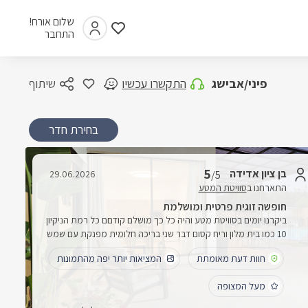
שלום אורח!
התחבר
פיני/אבישג
התקשרו עכשיו
שיתוף
בחירת חדר
5
בן ציון אדידה
29.06.2026
/5
התארחנו ב
סוויטת המטע
חופשה זוגית פרטית ומושלמת
ביקרנו יומים בסוויטת מטע והיה כל כך מושלם קודםם כל רמת הניקיון
10 כמו בית מלון וריח קסום דבר שני בריכה חלומית מפנקת עם שמש
ממכר לגמריאיבזור מושלם מקומות ישיבה גריל דשא מטבח כל מה
חוות דעת מאומתת
המציאות יותר יפה מהתמונות
שצריך בשביל לבוא להרפות ולהנות
מעל המצופה