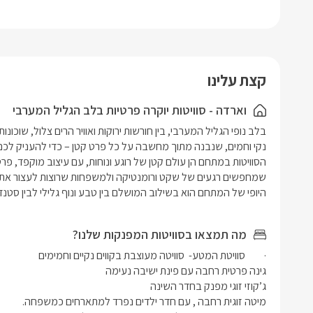
קפה וקפסו
אחסון- שם 
קפה ותה וע
הרחצה.
נורות חמי
חדר הרחצה
וזכוכית, ש
קצת עלינו
לכם מגבות 
בסוויטה י
וארדה - סוויטות יוקרה פרטיות בלב הגליל המערבי
ילדים.
במתחם החו
שחייה מחו
*במידה ומ
חוץ מאובזר
היופי של המתחם הוא בשילוב המושלם בין טבע ונוף גלילי לבין סטנ
מושלם לאירוח זוג /
מה תמצאו בסוויטות המפנקות שלנו?