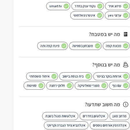
מיזוג אויר
גקוזי ענק בחדר
smart tv
ערוצי yes
אינטרנט אלחוטי
מה יש במטבח?
מכונת קפה
מטבחון בסוויטה
פינת קפה ותה
מה יש בנוסף?
ארוחת בוקר בצימר
בית כנסת בישוב
איחוד משפחתי
עם נוף
מוצרי טואלטיקה
חלוקי רחצה
סוויטות
מה חשוב שתדעו?
מרחב מוגן
אין לעשן בחדרים
אין לעשות מנגל בשבת
אין להזמין אורחים נוספים
אין להביא ציוד הגברה וקריוקי