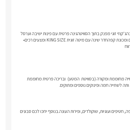
מתאימה לזוגות או לזוג עם ילדיםבריכת שחייה פרטית ומחוממת בעונהג’קוזי זוגי מפנק בתוך הסוויטהגינה פרטית עם פינות ישיבה וערסל 
לרגעי רוגע מושלמיםמטבחון מאובזר הכולל מקרר, מיקרוגל, קומקום ומכונת קפהחדר שינה עם מיטה זוגית KING SIZE ומצעים רכים• 
פינוק חורפי מיוחד, לכל סוויטה ג'קוזי פנימי פרטי ואינטימי, בריכת שחייה מחוממת ומקורה (בסוויטת  המטע)  ובריכה פרטית מחוממת 
תה לשתייה חמה ופינוקים נוספים ומתוקים. 
בכל אחת מהסוויטות יחכו לכם יין איכותי, חלב, קפסולות למכונת הקפה, חטיפים ועוגיות, שוקולדים, ופירות העונה.בנוסף יחכו לכם סבונים 