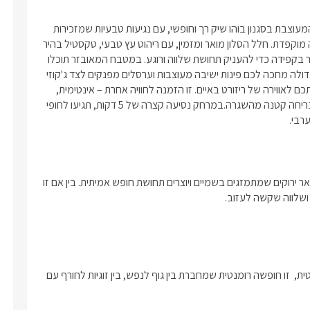
ברוכים הבאים לסוויטת בוטיק אחת קסומה ורומנטית ביישוב יערית , המעוצבת בסגנון בוהו שיק רך וחופשי, עם נגיעות טבעיות שמזכירות 
את תאילנד. הסוויטה משלבת בין תחושת חופש לבין נוחות ואסתטיקה מוקפדת. חלל הסלון מואר ומזמין, עם ריהוט עץ טבעי, טקסטיל בהיר 
ואלמנטים של קש וצמחייה ירוקה.  הסוויטה מרווחת וכל פרט בא נבחר בקפידה כדי להעניק תחושת שלווה ורוגע. במטבח המאובזר תוכלו 
להכין קפה של בוקר או ארוחת ערב אינטימית, ובמרפסת הפרטית הגדולה מחכה לכם פינות ישיבה מעוצבות וערסלים מפנקים לצד ג'קוזי 
ספא וסאונה להשלמת החוויה  מוקפים צמחייה טרופית, שמכניסה אתכם לאווירה של ריזורט באיים. זו הזמנה לחוויה אחרת – אינטימית, 
רגועה ומעוצבת – מושלמת לחופשה זוגית, לסופ"ש עם חברות או לבריחה קטנה מהשגרה.במרחק נסיעה קצרה של 5 דקות, תגיעו לחופי 
רבי.
מהמרפסת נשקף נוף פתוח ומרגיע להרי הגליל המערבי, עם קווי מתאר ירוקים שמתמזגים בשמיים ויוצרים תחושת חופש אמיתית. בין אם זו 
מחכה לכם ג'קוזי ספא מפנק שיתן לכם רגעי שקט אמיתי וסאונה פרטית,  זו חופשה רומנטית שמחברת בין גוף לנפש, בין זוגיות לחורף עם 