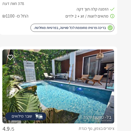
החל מ- ₪1100
בריכה פרטית מחוממת לכל סוויטה, בפרטיות מוחלטת.
שובר מילואים
בל- סוויטות יוקרה
צימרים בצפון, נוף כנרת
/5