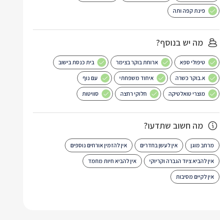
פינת קפה ותה
מה יש בנוסף?
טיפולי ספא
ארוחת בוקר בצימר
בית כנסת בישוב
א.בוקר כשרה
איחוד משפחתי
עם נוף
מוצרי טואלטיקה
חלוקי רחצה
סוויטות
מה חשוב שתדעו?
מרחב מוגן
אין לעשן בחדרים
אין להזמין אורחים נוספים
אין להביא ציוד הגברה וקריוקי
אין להביא חיות מחמד
אין לקיים מסיבות