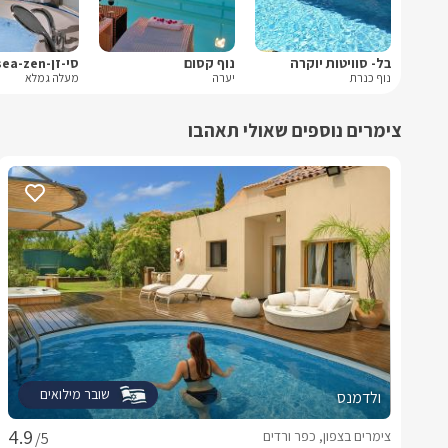
בל- סוויטות יוקרה
נוף קסום
סי-זן-sea-zen
נוף כנרת
יערה
מעלה גמלא
צימרים נוספים שאולי תאהבו
שובר מילואים
ולדמנס
צימרים בצפון, כפר ורדים
/5