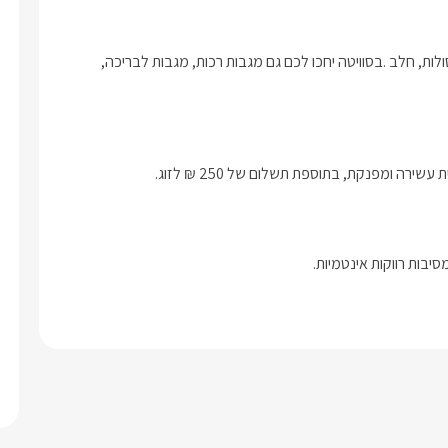
בקבוק יין איכותי, שוקולדים משובחים, חטיפים, ערכת קפה/תה, קפסולות, חלב .בסוויטה יחכו לכם גם מגבות רכות, מגבות לבריכה, 
רה ומפנקת, בתוספת תשלום של 250 ₪ לזוג.