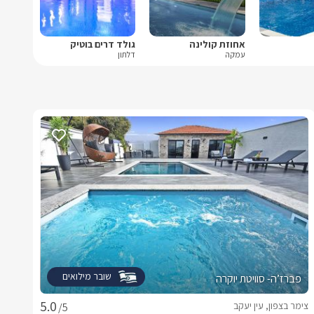
אחוזת קולינה
גולד דרים בוטיק
עמקה
דלתון
שובר מילואים
פברז’ה- סוויטת יוקרה
צימר בצפון, עין יעקב
/5