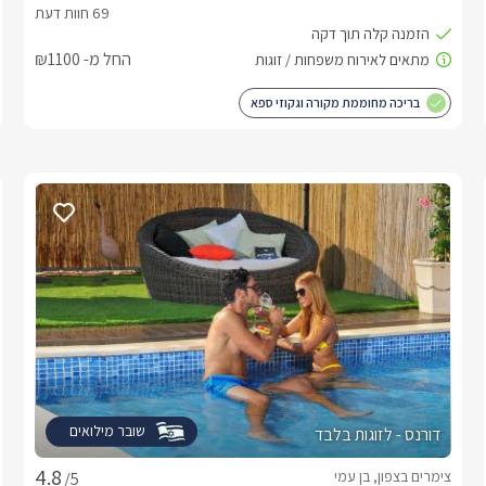
החל מ- ₪1100
בריכה מחוממת מקורה וגקוזי ספא
שובר מילואים
דורנס - לזוגות בלבד
צימרים בצפון, בן עמי
/5