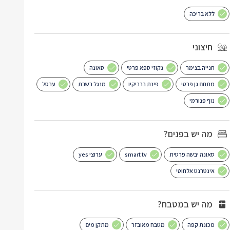
ללא בריכה
חיצוני
חנייה בצימר
גקוזי ספא פרטי
סאונה
מתחם גן פרטי
פינת ברביקיו
מנגל בשבת
ערסל
נוף פנורמי
מה יש בפנים?
סאונה יבשה פרטית
smart tv
ערוצי yes
אינטרנט אלחוטי
מה יש במטבח?
מכונת קפה
מטבח מאובזר
מתקן מים