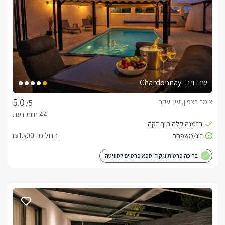
בחלל המרכזי קיים מטבחון מאובזר, פינת ישיבה, מיטה זוגית 
וטלוויזיה המחוברת לאינטרנט אלחוטי וכבלי HOT, וחדר רחצה 
המופרד באמצעות זכוכית מושחרת. בו מקלחון זוגי חדיש, שירותים 
סוויטת מוריה, גם כן בנויה כחלל סטודיו, מעוצבת בסגנון קלאסי נקי 
שרדונה- Chardonnay
בחלל המרכזי קיים מטבחון מאובזר, פינת ישיבה, מיטה זוגית 
וטלוויזיה המחוברת לאינטרנט אלחוטי וכבלי HOT, וחדר רחצה 
צימר בצפון, עין יעקב
/5
המופרד באמצעות זכוכית מושחרת. בו מקלחון זוגי חדיש, שירותים 
ועמדת כיור עם מגבות וחלוקי רחצה. 
החל מ- ₪1500
חצר נפרדת לכל אחת מהסוויטות
בריכה פרטית וגקוזי ספא פרטיים לסוויטה
לכל אחת מהסוויטות "אור", ו"מוריה" חצר פרטית מאובזרת 
עם בריכות פרטיות הניצבות על בימה גבוהה, (מחוממות בחודשי 
החורף). בסמוך ניצב גקוזי ספא רחב ומפנק לכל סוויטה. עם פינות 
ישיבה, מיטות שיזוף, ערסלים, מסך טלוויזיה חיצוני מתכוונן, ופינת 
ברביקיו. אין לנו ספק שבסוויטות אור המוריה תגלו עולם של חוויות.