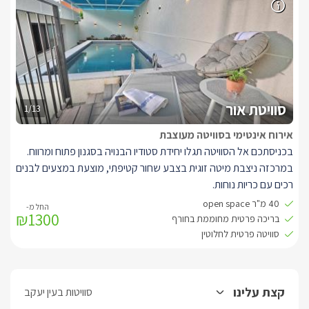
בחלל המרכזי בנוסף מטבחון מאובזר בצבע לבן, ובו מיני בר, מכונת
אספרסו, מיקרוגל, וערכה להכנת קפה ותה. בסמוך לה ניצב שולחן אוכל
לזוג.
חדר הרחצה מופרד באמצעות זכוכית כהה, בצידו האחד ניצב מקלחון
זוגי מרווח עם פרזול כסוף שני ראשי גשם, כיור מרווח ושירותים.
חדר הרחצה ניתן להסתרה באמצעות וילון לבן אטום לפרטיות מלאה.
סוויטת אור
1/13
אירוח אינטימי בסוויטה מעוצבת
בכניסתכם אל הסוויטה תגלו יחידת סטודיו הבנויה בסגנון פתוח ומרווח.
במרכזה ניצבת מיטה זוגית בצבע שחור קטיפתי, מוצעת במצעים לבנים
רכים עם כריות נוחות.
קיר גב המיטה מעוצב בחיפוי קיר שיש שחור, ולצידי המיטה ארוניות צד
40 מ"ר open space
₪1300
לבנות תואמות.
בריכה פרטית מחוממת בחורף
אל מול המיטה תלויה על הקיר טלויזיה חדישה המחוברת לאינטרנט
סוויטה פרטית לחלוטין
אלחוטי ולכבלי HOT.
עם זוג כורסאות יחיד בצבע אפור בהיר נוחות במיוחד.
בחלל המרכזי בנוסף מטבחון מאובזר בצבע לבן, ובו מיני בר, מכונת
קצת עלינו
סוויטות בעין יעקב
אספרסו, מיקרוגל, וערכה להכנת קפה ותה. בסמוך לה ניצב שולחן אוכל