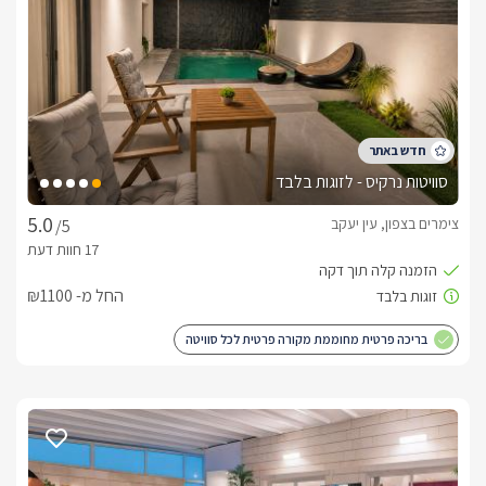
כלול באירוח
בקבוק יין, קפסולות אספרסו, נס קפה, סוכר.חלוקי רחצה רכים, 
מגבות רחצה , מגבות פנים וידיים, מוצרי טואלטיקה, סבונים, מרכך 
ושמפו.
סוויטות נרקיס - לזוגות בלבד
חשוב לדעת
צימרים בצפון, עין יעקב
/5
בסופי שבוע ועונה חמה מינימום 2 לילות להזמנה. 48 שעות לפני 
החל מ- ₪1100
אינטימיות מוחלטת - כל סוויטה מבודדת מהשניה ומגודרת לשמירה 
בריכה פרטית מחוממת מקורה פרטית לכל סוויטה
לצפייה במדיניות ותנאי הזמנה -
לחצו כאן
הזמנות טלפוניות בלבד
לפרטים נוספים או שאלות אנחנו פה לשירותכם