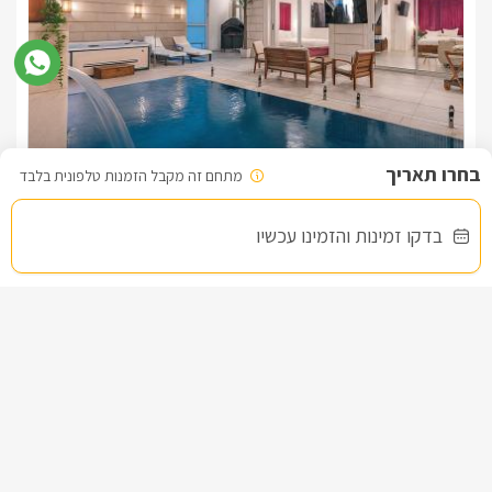
בברכה, גאולה -
052-9125386
מתחם זה מקבל הזמנות טלפונית בלבד
מילה בוטיק
צימר בצפון, עין יעקב
/5
בדקו זמינות והזמינו עכשיו
החל מ- ₪1800
בריכה פרטית מחוממת מקורה, גקוזי ספא וסאונה