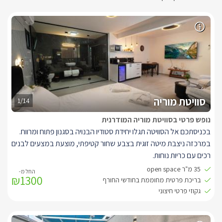
סוויטת מוריה
1/14
נופש פרטי בסוויטת מוריה המודרנית
בכניסתכם אל הסוויטה תגלו יחידת סטודיו הבנויה בסגנון פתוח ומרווח.
במרכזה ניצבת מיטה זוגית בצבע שחור קטיפתי, מוצעת במצעים לבנים
רכים עם כריות נוחות.
קיר גב המיטה מעוצב בחיפוי קיר בצבע אפור, ולצידי המיטה ארוניות צד
35 מ"ר open space
₪1300
לבנות תואמות.
בריכת פרטית מחוממת בחודשי החורף
אל מול המיטה תלויה על הקיר טלויזיה חדישה המחוברת לאינטרנט
גקוזי פרטי חיצוני
אלחוטי ולכבלי HOT תחתיה מזנון עץ.
עם זוג כורסאות יחיד בצבע אפור בהיר נוחות במיוחד.