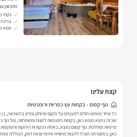
מתכוונן עם
חיבור ל-
VD
גקוזי 
ושידות אח
בריכה 
ספא מ
ישיבה, שול
מקרר, מיק
מטבח.
מרפ
האוויר הצל
רקע הנוף
קצת עלינו
נוף קסום - בקתות עץ כפריות ורומנטיות
כאן, במסגרתה תוכלו ליהנות מחוויית אירוח יוצאת דופן, הכוללת מתח