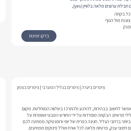
 חבילת ערוצים מלאה בלוויין (
yes
),
D
ומערכת קולנוע איכותית, ארון בגדים
בכל בקתה
סון נעימות, חדר רחצה מפנק, פינת
צוננת מול הנוף
פנק
חן אוכל גדול מעץ, מטבחון מאובזר ובו
רוגל, קומקום חשמלי, פינת קפה וכלי
סת ישיבה פרטית בה ניתן לשאוף מן
ול, ליהנות מקפה, ארוחה וספר טוב על
 הממכר.
צימרים ביערה
צימרים בגליל המערבי
צימרים בצפון
כל אחד מאיתנו חולם לפעמים על מקום מרוחק ומלא בהשראה, בו אפשר לחשוב בבהירות, להירגע ולהתרכז בשלווה המוחלטת. מקום 
שכזה נמצא ממש כאן, בקתות רומנטיות לזוגות ומשפחות, מול נוף גלילי מרשים. הבקתה מופרדות על ידי החורש הטבעי ושומרות על 
פרטיות מוחלטת. נוף קסום נמצא, באחת הנקודות הירוקות והשקטות ביותר ברחבי הגליל. חגיגה כפרית של יופי ורומנטיקה ממתינה לכם 
ם חיצוני ענק, פרטיות מלאה לכל אורח ושלל פינוקים מפתיעים.