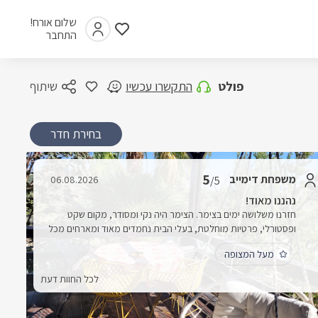
שלום אורח!
התחבר
פולט
התקשרו עכשיו
שיתוף
בחירת חדר
5
משפחת דימייב
06.08.2026
/5
נהננו מאוד!
חזרנו משלושה ימים בצימר. הצימר היה נקי ומסודר, מקום שקט
ופסטורלי, פרטיות מוחלטת, בעלי הבית נחמדים מאוד ומארחים מכל
הלב, הצימר מאובזר בכל מה שצריך. נהננו מאוד!
מעל המצופה
לכל החוות דעת