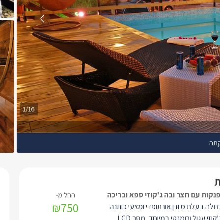
1/16
תה
קות עם חצר ובה ג'קוזי ספא ובריכה
₪750
דולה
בעלת מזרן אורתופדי ומצעי כותנה
ג'קוזי עגול ורומנטי במיוחד, מסך
LCD