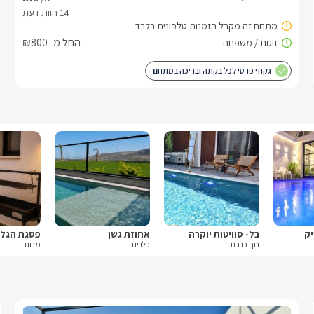
החל מ- ₪800
גקוזי פרטי לכל בקתה ובריכה במתחם
יק
בל- סוויטות יוקרה
אחוזת גשן
נוף כנרת
כלנית
מנות