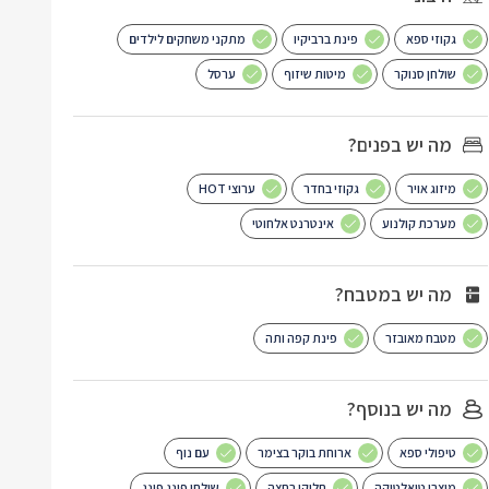
גקוזי ספא
פינת ברביקיו
מתקני משחקים לילדים
שולחן סנוקר
מיטות שיזוף
ערסל
מה יש בפנים?
מיזוג אויר
גקוזי בחדר
ערוצי HOT
מערכת קולנוע
אינטרנט אלחוטי
מה יש במטבח?
מטבח מאובזר
פינת קפה ותה
מה יש בנוסף?
טיפולי ספא
ארוחת בוקר בצימר
עם נוף
מוצרי טואלטיקה
חלוקי רחצה
שולחן פינג פונג