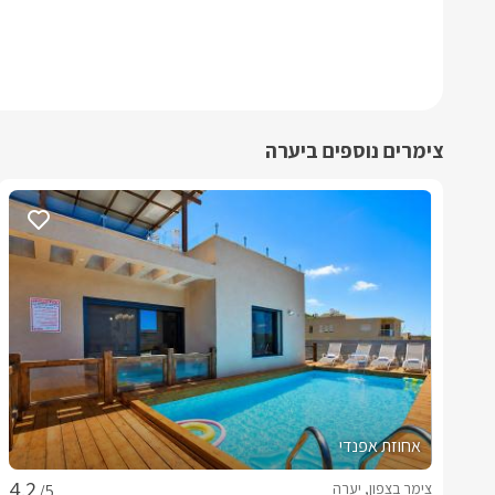
צימרים נוספים ביערה
אחוזת אפנדי
צימר בצפון, יערה
/5