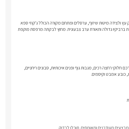
במתחם הגן תיהנו מבריכת שחייה גדולה מול הנוף הפתוח, מחופה דק עץ ולצידה מיטות שיזוף, ערסלים ומתחם מקורה הכולל ג'קוזי ספא 
גדול. הגן מוקף שבילי עץ רומנטיים, צמחייה, חפצי נוי ומדשאות, עמדת ברביקיו גדולה ותאורת ערב צבעונית. מחוץ לבקתה מרפסת מוקפת 
עוגיות, מים מינרלים, חלב וערכת קפה ותה.בחדר הרחצה ימתינו עבורכם חלוקי רחצה רכים, מגבות גוף ופנים איכותיות, סבונים ריחניים, 
 כובע אמבט וקיסמים. 
ת
בצעים מעודכנים ומאומתים. תוכלו לבדוק