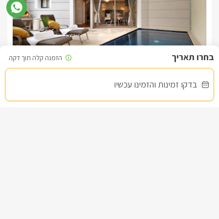
לידיעתכם, הפרטים המוצגים באתר: התפוסה המחירים והמבצעים
מעודכנים ומאומתים. תוכלו לבדוק ולבצע הזמנה באהבה רבה ♥
לפרטים נוספים או שאלות אנחנו פה לשירותכם
בברכה, מיקי -
055-4313157
ורונה
בדקו זמינות והזמינו עכשיו
צימרים בצפון, עין יעקב
/5
החל מ- ₪1500
בריכה פרטית מחוממת מקורה לכל סוויטה