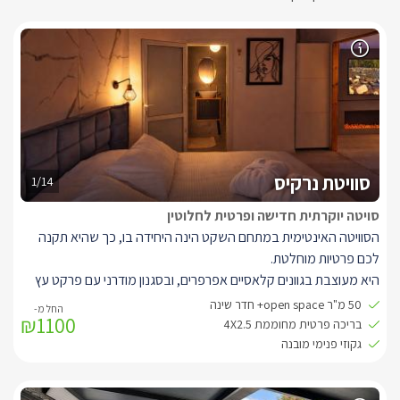
סוויטת נרקיס
1/14
סויטה יוקרתית חדישה ופרטית לחלוטין
הסוויטה האינטימית במתחם השקט הינה היחידה בו, כך שהיא תקנה
לכם פרטיות מוחלטת.
היא מעוצבת בגוונים קלאסיים אפרפרים, ובסגנון מודרני עם פרקט עץ
אפור ואקססוריז תואמים. בכניסתכם אליה תפגשו בסלון ישיבה ובו ספה
50 מ"ר open space+ חדר שינה
₪1100
מעוצבת בצבע אפור מבד קטיפה חדיש, שלצדה כורסא מבד תואם
בריכה פרטית מחוממת 4X2.5
בצבע ורוד עתיק. למולן טלוויזיה שקועה בקיר מעוצב עם דמוי אח תחתיו.
גקוזי פנימי מובנה
בחלל הראשי בנוסף ניצב מטבחון מאובזר במקרר, מיקרוגל, פינת קפה
ותה עם קומקום, כיור ועוד.