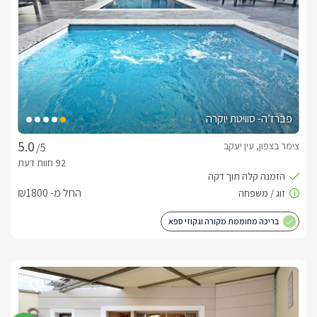
פרטי רק לכם.
כלול באירוח
בהגעה למתחם תיהנו ממגבות רכות, חלוקי רחצה מוצרי טואלטיקה, 
סבונים ותמרוקי רחצה נוספים. עוד תיהנו מיין איכותי, חלב, כיבוד קל  
פינת קפה ותה ועוד.בתוספת תשלום ותיאום מראש תוכלו ליהנות 
מארוחות בוקר מפנקות ועשירות שיוגשו אליכם לסוויטה. כמובן גם 
פברז’ה- סוויטת יוקרה
תוכלו להתפנק בעיסויים: זוגי/יחיד במתחם הסוויטה.
צימר בצפון, עין יעקב
/5
למי אנחנו מתאימים?
החל מ- ₪1800
סוויטות נרקיס מתאימות במיוחד לזוגות המחפשים חופשה יוקרתית, 
פרטית ומלאת שלווה. זהו המקום המושלם לחגוג יום הולדת, יום 
בריכה מחוממת מקורה וגקוזי ספא
נישואין, הצעת נישואין או פשוט לעצור את השגרה ולהתפנק יחד. 
השילוב בין סוויטה מעוצבת, בריכה פרטית מקורה, מתחם חוץ 
אינטימי ואווירה שקטה מעניק חוויית אירוח רומנטית ובלתי נשכחת, 
לצפייה במדיניות ותנאי הזמנה -
לחצו כאן