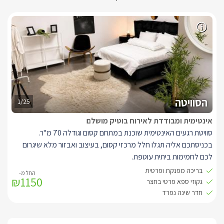
הסוויטה
1/25
אינטימית ומבודדת לאירוח בוטיק מושלם
סוויטת רגעים האינטימית שוכנת במתחם קסום וגודלה 70 מ"ר.
בכניסתכם אליה תגלו חלל מרכזי קסום, בעיצוב ואבזור מלא שיגרום
לכם לחמימות ביתית עוטפת.
שם ניצבת ספה רחבה בגוון חום אפרפר, בסמוך לה שולחן קפה מעץ
בריכה מפנקת ופרטית
₪1150
וכורסאת יחיד. מולם טלוויזיה חכמה המחוברת לכבלי YES נטפליקס,
גקוזי ספא פרטי בחצר
ואינטרנט אלחוטי.
חדר שינה נפרד
בנוסף בחלל המרכזי תגלו פינת אוכל לארבעה, ומטבח מאובזר המכיל
אבזור מלא: מקרר, מיקרוגל, ערכה להכנת קפה ותה, מכונת אספרסו