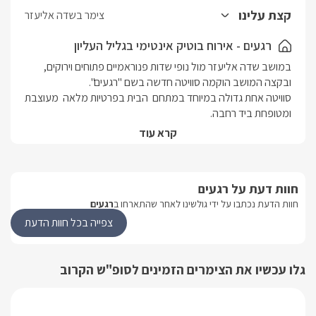
עם קפסולות תואמות, כיריים, בר מים, תנור אפייה, ועוד...
קצת עלינו
צימר בשדה אליעזר
לסוויטה חדר שינה נפרד מעוצב ומאובזר באביזרי נוי מיוחדים, במרכזו
ניצבת מיטה זוגית עשויה מבד קטיפה אפור, עם מזרן איכותי מוצע
רגעים - אירוח בוטיק אינטימי בגליל העליון
במצעים רכים ונעימים. אל מול המיטה תלויה על הקיר טלוויזיה חכמה
במושב שדה אליעזר מול נופי שדות פנוראמיים פתוחים וירוקים, 
המחוברת גם כן לאינטרנט אלחוטי, כבלי YES ונטפליקס.
בנוסף בחדר השינה ניצבת ספה זוגית נפתחת ללינה אורחים נוספים.
סוויטה אחת גדולה במיוחד במתחם  הבית בפרטיות מלאה  מעוצבת 
בסוויטה תמצאו חדר רחצה אינטימי וחדיש, בו מקלחון אסתטי, שירותים,
עגלת אבזור עם תמרוקים, מעמד מגבות מיוחד, וכיור עם ארונית מסודר
עם חדר שינה גדול ומרווח, מטבח מאובזר, סלון ישיבה, וחדר רחצה 
קרא עוד
בה יחכו מגבות רכות, חלוקי רחצה, ותמרוקי רחצה ריחניים.
החצר הקסומה מפנקת ומעוצבת, עם מדשאות, ג'קוזי ספא פרטי 
חוות דעת על רגעים
חוות הדעת נכתבו על ידי גולשינו לאחר שהתארחו ב
רגעים
צפייה בכל חוות הדעת
הסוויטה המפנקת
גלו עכשיו את הצימרים הזמינים לסופ"ש הקרוב
בכניסתכם אליה תגלו חלל מרכזי קסום, בעיצוב ואבזור מלא 