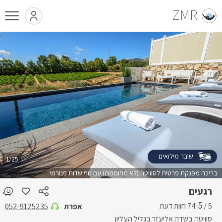
ZMR
שובר מילואים
1/25
בריכה מפנקת פרטית לסוויטה (לא מחוממת) עם נוף שדות פנורמי
רגעים
5
5 /
אפרת
052-9125235
סוויטה בשדה אליעזר בגליל העליון