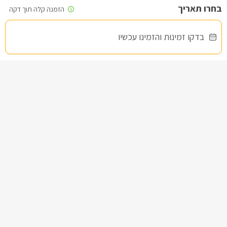
שקד סוויטת בוטיק
לידיעתכם, הפרטים המוצגים באתר: התפוסה המחירים והמבצעים
מעודכנים ומאומתים. תוכלו לבדוק ולבצע הזמנה באהבה רבה ♥
בדקו זמינות והזמינו עכשיו
צימר בצפון, עין יעקב
/5
לפרטים נוספים או שאלות אנחנו פה לשירותכם
בברכה, אפרת -
052-9125235
החל מ- ₪1500
גקוזי ספא מפנק ובריכה מחוממת ומקורה
שובר מילואים