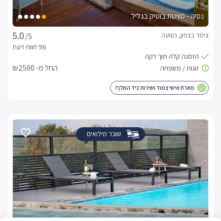
נסיה - סוויטת בוטיק בגליל
צימר בצפון, נטועה
/5
*ניתן לקבל לול לתינוק.
החל מ- ₪2500
מיקום
מושב שדה אליעזר שוכן בלב הגליל העליון, באוויר פתוח ונקי וסביבו 
מארח אישי צמוד ושירות כיד המלך!
שפע אטרקציות ופעילויות לזוגות וגם למשפחות. החל מנחל דישון, 
נסיעה קצרה לחופי הכנרת, אגמון החולה ומרכזי התיירות שם, ראש 
עוד תמצאו מסלולי הליכה רבים, מסלולי אופניים, טיולי סוסים או 
שובר מילואים
בנוסף באיזור מבחר רחב של מסעדות, בתי קפה, פאבים לבילויי 
ערב, קניונים, ומרכזים נוספים.
לצפייה במדיניות ותנאי הזמנה -
לחצו כאן