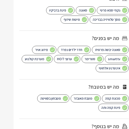
גקוזי ספא פרטי
סאונה
פינת ברביקיו
מסך טלוויזיה בבריכה
מיטות שיזוף
מה יש בפנים?
סאונה יבשה פרטית
חדר ילדים נפרד
מיזוג אויר
smart tv
סטרימר
ערוצי HOT
מערכת קולנוע
אינטרנט אלחוטי
מה יש במטבח?
מכונת קפה
מטבח מאובזר
מטבחון בסוויטה
פינת קפה ותה
מה יש בנוסף?