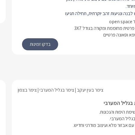
יוחד.
בנה ונגיעות זהב יוקרתית, תחילה תגיעו
ישיבה הקסום שבה.
זי ישנו סלון מעוצב, עם ספה גדולה
רטית מחוממת ומקורה בגודל 3X7
ספא וסאונה פרטיים
בסגנון וינטג' יוקרתי, למולה קיר
יצוב נכון, בשילוב עץ אגוז ולבן. ובו
חכמה חדישה, המחוברת לאינטרנט
אלחוטי וכבלי HOT. מהסלון גם היציאה לאזור החוץ
הבוטיק.
ון ניצב המטבח המאובזר, בשילוב גווני
ועץ. הוא מאובזר לחלוטין, וכולל בתוכו
מקרר, קומקום חשמלי, מכונת אספרסו,
צימר בעין יעקב
צימר בגליל המערבי
צימר בצפון
מים, משטח עבודה רחב מאוד וכלי מטבח.
י חדרי שינה זהים, השוכנים בקצוות
 בגליל המערבי
ונים.
מרווחים במרכז כל אחד מהחדרים ניצב
 סייז נוחה ויוקרתית בצבע סגול מלכותי,
ים איכותיים ורכים. בשני צידיה נורות