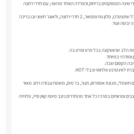
ות לציוד האישי.
הסוויטה גם תתאים במיוחד לשני זוגות, כיוון שהיא מתפארת בשני חדרי שינה הממוקמים בריחוק והפרדה האחד מהשני, עם חדרי רחצה 
בנוסף, טלויזיה חכמה 50" המחוברת גם כן
לאינטרנט אלחוטי וכבלי HOT, ארון בגדים, מראה,
הסוויטה מאובזרת ומרוהטת בסגנון אלגנטי מלא, ובה מטבח הכולל כל שתצטרכו, סלון נוח ומפואר, 2 חדרי רחצה, ולאונג' חיצוני ובו בריכה 
בית.
 יבשה ועוד.
 אחד משני חדרי השינה תיהנו מחדר
 ובו מקלחון מרווח (מתאים לזוג), אמבט
ותים, ועמדת כיור עם מראה. בארונית
ה יחכו לכם תמרוקי הרחצה הריחניים,
, וחלוקי רחצה.
בסמוך לסלון ניצב המטבח המאובזר, הכולל מיקרוגל, מקרר, קומקום חשמלי, מכונת אספרסו, תנור, בר מים, משטח עבודה רחב מאוד 
לסוויטה שני חדרי שינה זהים, השוכנים בקצוות הסוויטה השונים. מעוצבים ומרווחים במרכז כל אחד מהחדרים ניצב מיטת קווין סייז, טלויזיה 