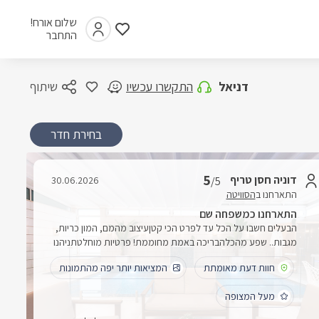
שלום אורח!
התחבר
דניאל
התקשרו עכשיו
שיתוף
בחירת חדר
5
דוניה חסן טריף
30.06.2026
/5
התארחנו ב
הסוויטה
התארחנו כמשפחה שם
הבעלים חשבו על הכל עד לפרט הכי קטןעיצוב מהמם, המון כריות,
מגבות.. שפע מהכלהבריכה באמת מחוממת! פרטיות מוחלטתניהנו
ואין ספק שנמליץ על המקום ונחזור
חוות דעת מאומתת
המציאות יותר יפה מהתמונות
מעל המצופה