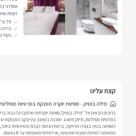
ומודרני במ
רצפת שיש ל
אל סלון ה
70 מ"ר open space
בחלל המרכ
בריכה פ
גקוזי 
בצבע שנהב 
טלוויזיה בע
טלוויזיה 
הפרטי של 
בסמוך לסל
לבן, שחור 
מיקרוגל, 
קצת עלינו
תנור, בר 
לסוויטה שנ
מילה בוטיק - סוויטת יוקרה מפנקת בפרטיות מוחלטת
הסוויטה הש
מעוצבים ו
מיטת קווין
מוצעת במצע