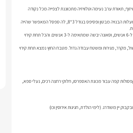
בנוי כלאונג' מרווח, עם פינות ישיבה נוחות, כורסאות וכסאות, מיטות שיזוף, תאורת ערב נעימה וטלוויזיה מתכווננת לצפייה מכל נקודה 
במרכז החצר ניצבת בריכת שיחה מפנקת ומחוממת המגיעה ל-35 מעלות הבנויה מבטון ופסיפס בגודל 3*8, לה ספסל המאפשר שהייה 
בנוסף מחכה לכם ג'קוזי ספא ענק אשר מגיע ל-40 מעלות המתאים ל-6 אנשים, וסאונה יבשה שמתאימה ל-3 אנשים. והכל תחת קירוי 
עוד בחצר מטבח חיצוני מאובזר הכולל:  מנגל גדול, כיור, כיריים לבישול, מקרר, מגירות ומשטח עבודה גדול. מטבח החוץ נמצא תחת קירוי 
לינה + בקבוק יין משובח, שוקולדים, פירות העונה, ערכת קפה/תה וקפסולות קפה עבור מכונת האספרסו, חלוקי רחצה רכים, נעלי ספא, 
בוק יין משודרג. (לימי הולדת, חגיגות אירוסין וכו)