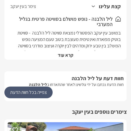
מסך LCD המחובר לערוצי HOT.
קצת עלינו
צימר בעין יעקב
ליל הלבנה - נופש מושלם בסוויטה פרטית בגליל
המערבי
במושב עין יעקב הפסטורלי נמצאת סוויטה ליל הלבנה  - סוויטת 
בוטיק מפוארת ואינטימית מעוצבת בטוב טעם המציעה נופש 
המשלב בין טבע ירוק ומדהים לבין יוקרה ועיצוב מודרני בסוויטה 
המאובזרת בכל הנדרש לנופש איכותי וקסום במיוחד. עם ג'קוזי 
קרא עוד
מושב עין יעקב נמצא בסמיכות לאטרקציות ואתרים תיירותיים רבים 
חוות דעת על ליל הלבנה
ומציע נופים מדהימים המשלבים בין הרים ירוקים וים כחול.
חוות הדעת נכתבו על ידי גולשינו לאחר שהתארחו ב
ליל הלבנה
צפייה בכל חוות הדעת
הסוויטה המפנקת
במתחם הנופש ישנה סוויטה אחת עם חדר שינה נפרד המעניקה 
פרטיות מוחלטת ומתאימה לזוגות שמחפשים שקט ופרטיות וגם 
צימרים נוספים בעין יעקב
הסוויטה מעוצבת ומאובזרת בטוב טעם עם ריהוט יוקרתי ואבזור 