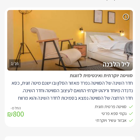
ליל הלבנה
1/16
סוויטה יוקרתית ואינטימית לזוגות
חדר השינה של הסוויטה נפרד מאזור הסלון ובו ישנם מיטה זוגית, כסא
נדנדה מיוחד וריהוט יוקרתי התואם לעיצוב הסוויטה וחדר השינה.
חדר הרחצה של הסוויטה נמצא בסמיכות לחדר השינה והוא מרווח
ומעוצב גם כן וכולל בתוכו מקלחון גדול ומפנק עם שני ראשים ואבזור
סוויטה פרטית וזוגית
₪800
נעים.
גקוזי ספא פרטי
הסוויטה מעוצבת ומאובזרת בטוב טעם עם ריהוט יוקרתי ואבזור עשיר,
אבזור עשיר ויוקרתי
כל מה שצריך לנופש מושלם.
אזור הסלון של הסוויטה ישנה ספה גדולה וכורסאת ישיבה נוחה אל מול