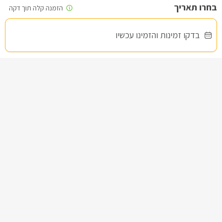
בדקו זמינות והזמינו עכשיו
שרדונה- Chardonnay
צימר בצפון, עין יעקב
/5
החל מ- ₪1500
בריכה פרטית וגקוזי ספא פרטיים לסוויטה