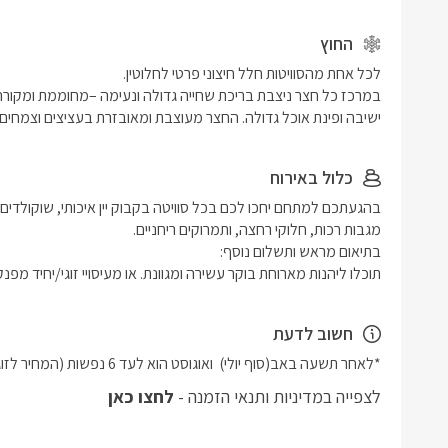
החוץ
ישיבה ופינת אוכל גדולה. החצר מעוצבת ומאובזרת בעציצים וצמחים,
כלול באירוח
תוכלו ליהנות מארוחת בוקר עשירה ומגוונת. או מעיסויי זוגי/יחיד מפנק
חשוב לדעת
*לאחר תשעה באב(סוף יולי)  ואוגוסט הוא לעד 6 נפשות (המחיר לזוג זהה) , להזמנות ליצור קשר עם המארחת.
לצפייה במדיניות ותנאי הזמנה -
לחצו כאן