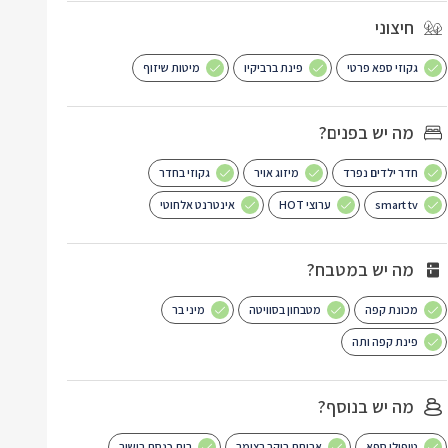
חיצוני
גקוזי ספא פרטי
פינת ברביקיו
מיטות שיזוף
מה יש בפנים?
חדר ילדים נפרד
מיזוג אויר
גקוזי בחדר
smart tv
ערוצי HOT
אינטרנט אלחוטי
מה יש במטבח?
מכונת קפה
מטבחון בסוויטה
מיני בר
פינת קפה ותה
מה יש בנוסף?
טיפולי ספא
ארוחת בוקר בצימר
בית כנסת בישוב