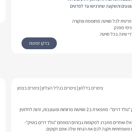
שגעים והשקעה שתרגישו עד לפרטים
אל כל אחת מהסוויטות המפנקות תפגשו
פרטית לכל סוויטה מחוממת ומקורה
בה רחב ונוח, העשוי מבד קטיפתי בצבע
נימי מפנק
רי שינה בכל סויטה
ו ניצב ג'קוזי פנימי מרובע ומפנק ולצידו
חכמה המחוברת לאינטרנט אלחוטי וכבלי
ון ישנו מטבח מאובזר עם מקרר גדול,
מכונת אספרסו וקפסולות, פינת קפה,
ד.. לצד המטבח ניצב שולחן אוכל עגול
מעוצבות מזכוכית ואלומיניום, אגרטלי נוי
צימרים בדלתון
צימרים בגליל העליון
צימרים בצפון
ילוב ומשחק תאורה מיוחדים, ואקססוריז
רת ההשקעה העיצובית שנעשתה
 ברוכים הבאים למקום בו החלומות שלכם מתגשמים, מתחם הבוטיק "גולד דרים"- מתפארת ב2 סוויטות מרווחות ומעוצבות, זהות לחלוטין 
חדרי השינה מיטה זוגית מרווחת ונוחה
רכזו, עם מצעים רכים ונעימים בצבע
בגליל העליון בישוב קסום ושקט, המתפאר בשפע של מתחמי אירוח אלו ואחרים מתברג למקומות גבוהים המתחם "גולד דרים בוטיק"- 
 איכותי. לצד המיטה ניצבות שידות מיטה