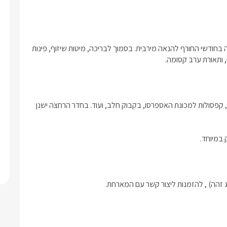
במרכז כל חצר ניצבת בריכת שחייה גדולה ונעימה –מחוממת ומקורה בחודשי החורף להנאה מירבית. בסמוך לבריכה, מיטות שיזוף, פינות 
 ותאורת ערב קסומה.
בהגעתכם למתחם יחכו לכם בכל סוויטה בקבוק יין איכותי, שוקולדים, קפסולות למכונת האספרסו, בקבוק חלב, ועוד. בחדר הרחצה ישנן 
 במיוחד.