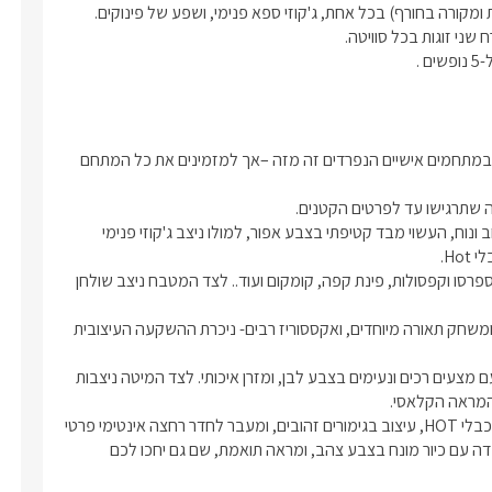
ארחים, וקיר מעוצב אריח יוקרתי
מראה הקלאסי.
חדרי השינה טלוויזיה חכמה מחוברת
לאינטרנט אלחוטי וכבלי HOT, עיצוב בגימורים
מעבר לחדר רחצה אינטימי פרטי לחדר.
חדרי הרחצה מקלחון מעוצב וחדיש,
למתחם הבוטיק "גולד דרים" -2 סוויטות מרהיבות בפרטיות מוחלטת. במתחמים אישיים הנפרדים זה מזה –אך למזמינים את כל המתחם 
ועמדה עם כיור מונח בצבע צהב, ומראה
 גם יחכו לכם תמרוקי הרחצה הריחניים
ת.
בכניסתכם אל כל אחת מהסוויטות המפנקות תפגשו בסלון ישיבה רחב ונוח, העשוי מבד קטיפתי בצבע אפור, למולו ניצב ג'קוזי פנימי 
בסמוך לסלון ישנו מטבח מאובזר עם מקרר גדול, מיקרוגל, מכונת אספרסו וקפסולות, פינת קפה, קומקום ועוד.. לצד המטבח ניצב שולחן 
עם מחיצות מעוצבות מזכוכית ואלומיניום, אגרטלי נוי וצמחים, שילוב ומשחק תאורה מיוחדים, ואקססוריז רבים- ניכרת ההשקעה העיצובית 
לכל אחד מחדרי השינה מיטה זוגית מרווחת ונוחה הניצבת במרכזו, עם מצעים רכים ונעימים בצבע לבן, ומזרן איכותי. לצד המיטה ניצבות 
בכל אחד מחדרי השינה טלוויזיה חכמה מחוברת לאינטרנט אלחוטי וכבלי HOT, עיצוב בגימורים זהובים, ומעבר לחדר רחצה אינטימי פרטי 
לחדר. בכל אחד מחדרי הרחצה מקלחון מעוצב וחדיש, שירותים, ועמדה עם כיור מונח בצבע צהב, ומראה תואמת, שם גם יחכו לכם 