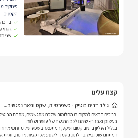
פינוקים מ
הקטנים.
בכניסתכם 
בריכה 
בסלון ישי
גקוזי פ
שני חד
אפור, למול
טלוויזיה 
Hot.
בסמוך לסל
מיקרוגל, 
קומקום ועו
ל4 נופשים.
עם מחיצות 
קצת עלינו
וצמחים, ש
רבים- ניכ
גולד דרים בוטיק - כשפרטיות, שקט ופאר נפגשים...
בסוויטות.
לכל אחד מ
הניצבת במ
לבן, ומזרן