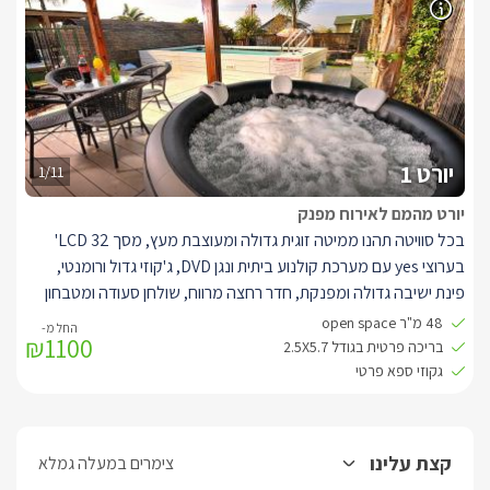
פינת ברביקיו, ערסלים ומיטות שיזוף.
יורט 1
1/11
יורט מהמם לאירוח מפנק
בכל סוויטה תהנו ממיטה זוגית גדולה ומעוצבת מעץ, מסך LCD 32'
בערוצי yes עם מערכת קולנוע ביתית ונגן DVD, ג'קוזי גדול ורומנטי,
פינת ישיבה גדולה ומפנקת, חדר רחצה מרווח, שולחן סעודה ומטבחון
מאובזר במלואו: מכונת אספרסו, מקרר גדול, מיקרוגל, קומקום, פלטת
48 מ"ר open space
₪1100
שבת, פינת קפה וכלי מטבח.
בריכה פרטית בגודל 2.5X5.7
במתחם גן הפרטי לכל סוויטה תיהנו ממרחב פרטי מעוצב ומטופח הגולל
גקוזי ספא פרטי
בריכת שחייה ענקית וצלולה, לצידה האט טאב המגיע ל40 מעלות ,
ופרגולת ישיבה גדולה, פינת ברביקיו, ערסלים ומיטות שיזוף.
קצת עלינו
צימרים במעלה גמלא