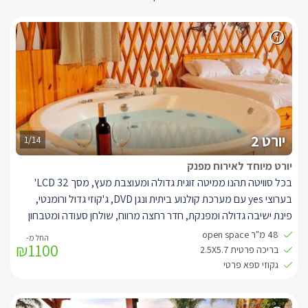
יורט 2
1/14
יורט מיוחד לאירוח מפנק
בכל סוויטה תהנו ממיטה זוגית גדולה ומעוצבת מעץ, מסך LCD 32'
בערוצי yes עם מערכת קולנוע ביתית ונגן DVD, ג'קוזי גדול ורומנטי,
פינת ישיבה גדולה ומפנקת, חדר רחצה מרווח, שולחן סעודה ומטבחון
מאובזר במלואו: מכונת אספרסו, מקרר גדול, מיקרוגל, קומקום, פלטת
48 מ"ר open space
₪1100
שבת, פינת קפה וכלי מטבח.
בריכה פרטית 2.5X5.7
במתחם גן הפרטי לכל סוויטה תיהנו ממרחב פרטי מעוצב ומטופח הגולל
גקוזי ספא פרטי
בריכת שחייה ענקית וצלולה.
לצד הבריכה האט טאב רותח עד 40 מעלות, ופרגולת ישיבה גדולה,