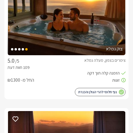
במלואו: מכונת אספרסו, מקרר גדול, מיקרוגל, קומקום, פלטת 
שבת, פינת קפה וכלי מטבח. במתחם גן הפרטי לכל סוויטה תיהנו 
מ:מרחב פרטי מעוצב ומטופח הגולל בריכת שחייה ענקית וצלולה, 
לצידה האט טאב מחמם ופרגולת ישיבה גדולה, פינת ברביקיו, 
ערסלים ומיטות שיזוף.אטרקציות:קרבה מעולה אל שמורת גמלא 
המרהיבה, נחל כנף וכפר האמנים אניעם, חופי הכנרת במרחק 
נסיעה קצר, לצידם מגוון מסעדות, פעילויות ספורט ימי ומתחמי בילוי. 
צוק גמלא
שלל טיולי סוסים, ג'יפים וטרקטורונים, שבילי הליכה ומסלולי 
אופניים, נחלי הגולן ועוד. עיסויים:נשמח לתאם עבורכם מגוון עיסויים 
צימרים בצפון, מעלה גמלא
/5
מפנקים בכל סגנון לבחירתכם. 
החל מ- ₪1300
בחורף
כל סוויטה תפנק אתכם בהאט טאב מחומם המשקיף לבריכה, 
נוף חלומי להרי הגולן והכנרת
ג'קוזי פנימי רומנטי, משקאות חמים ושמיכות חורף מפנקות. 
כלול באירוח
לינה + בקבוק יין מאת יקבי יינות הגולן, בירות הייניקן, מיץ תפוזים 
טבעי, משקאות קלים ומוגזים, חטיפים, שוקולדים, סלסלת פירות 