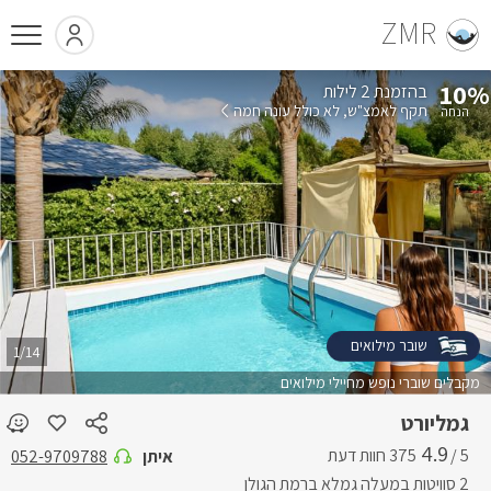
ZMR
10%
בהזמנת 2 לילות
תקף לאמצ"ש
לא כולל עונה חמה
שובר מילואים
1/14
מקבלים שוברי נופש מחיילי מילואים
גמליורט
4.9
5 /
איתן
052-9709788
2 סוויטות במעלה גמלא ברמת הגולן