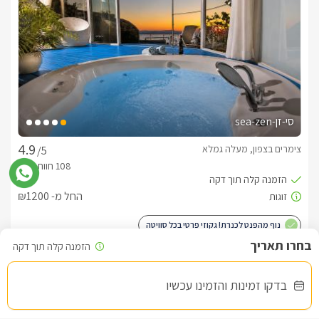
מעודכנים ומאומתים. תוכלו לבדוק ולבצע הזמנה באהבה רבה ♥
לפרטים נוספים או שאלות אנחנו פה לשירותכם
בברכה, איתן -
052-9709788
סי-זן-sea-zen
צימרים בצפון, מעלה גמלא
/5
החל מ- ₪1200
נוף מהפנט לכנרת! גקוזי פרטי בכל סוויטה
בדקו זמינות והזמינו עכשיו