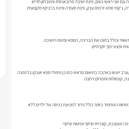
מסך LCD, חיבור כבלי HOT, מערכת קולנוע ביתית, חדר רחצה גדולה עם שני ראשי גשם, פינת ישיבה פרובאנסית ומטבחון חדיש. 
במתחם הגן תיהנו מגן עצום, בריכת שחייה עשויה אבן מחוממת ומקורה, ג'קוזי ספא זרמים ענק, פינת סעודה ופינת ברביקיו מקצועית 
 ומצעי פוך יוקרתיים. 
לבחירתכם פינוק קולינרי משובח ידי המארחת, ארוחות בוקר/צהריים/ערב ייעשו באהבה בתיאום מראש כמו כן טיפולי ספא יוענקו בהזמנה 
נה, קפסולות ותמרוקי רחצה.
*בריכת שחייה גדולה ומחוממת 3.5 X 7 מטר הבריכה עומד בתקן הבטיחות המחמיר ביותר כולל גידור למניעת כניסה של ילדים ללא 