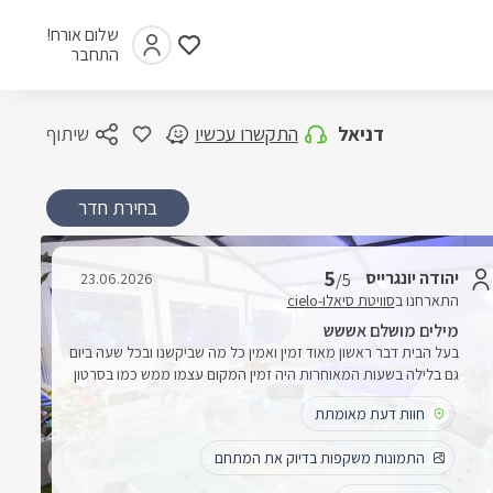
שלום אורח!
התחבר
דניאל
התקשרו עכשיו
שיתוף
בחירת חדר
5
יהודה יונגרייס
23.06.2026
/5
התארחנו ב
סוויטת סיאלו-cielo
מילים מושלם אששש
בעל הבית דבר ראשון מאוד זמין ואמין כל מה שביקשנו ובכל שעה ביום
גם בלילה בשעות המאוחרות היה זמין המקום עצמו ממש כמו בסרטון
מושלם מושקע לפרטי פרטים רואים שנתנו שמה הרבה מחשבה
חוות דעת מאומתת
המקום נקי ברמה גבוהה מאוד מעבר לנורמה כולל הבריכה היה לנו
חוויה מושלמת האזור שקט כל המתחם מאוד פרטי יש פרטיות
התמונות משקפות בדיוק את המתחם
מוחלטת כל המכשור כולל מזגן עבד מצויין נשאר לנו טעם של עוד וכבר
בימים שהיינו שם המלצנו לעוד משפחה וחברים להגיע למקום שווה כל