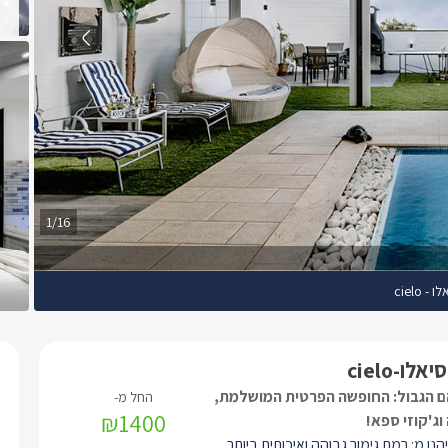
1/16
 cielo
לו-cielo
ם הגבול: החופשה הפרטית המושלמת,
₪1400
וג'קוזי ספא!
הנו מ: רמת גימור גבוהה ואיכותית ביותר,