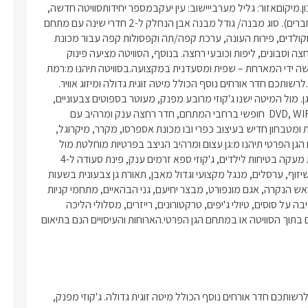
שעות הערב.
מחוממת פרטית, ג'קוזי ספא ונוף חלומי אל הגליל המערבי והים התיכון.מיקוםאזור: גליל מערבייישוב: עין יעקבמספר יחידותסוויטה חדשה, 
פרטית ומרהיבה לזוגות ומשפחות עד 2 ילדים (מתאים גם ל-2 זוגות חברים). סוג מבנה/ גודל מבנה אבן הנחלק ל-2 חדרי שינה עם מתחם 
גן פרטי ענק מעל 100 מ"ר!בסיס האירוחלינה + בקבוק יין משובח, שוקולדים, פירות העונה, ערכת קפה/תה וקפסולות קפה עבור מכונת 
האספרסו, חלוקי רחצה רכים, נעלי ספא, מגבות פנים וגוף, תמרוקי רחצה וסבונים, ליפות וכובעי רחצה. בנוסף, הסוויטה מציעה פינוק 
קולינרי משובח הכולל ארוחות בוקר/צהריים/ערב לפי בחירתכם, מעשה ידי המארחת – שפית ומסעדנית במקצועה.בסוויטה תיהנו מ:רמת 
גימור גבוהה ואיכותית ביותר, עיצוב מודרני וריהוט אלגנטי ונוח במיוחד.לרשותכם חדר אורחים נוסף הכולל מיטה זוגית גדולה ומיזוג אוויר. 
בחלל המרכזי תיהנו ממיטה זוגית איכותית המשקיפה אל הבריכה והגן. מול המיטה ישנו ג'קוזי מרובע מפנק, מעוטר בספוטים צבעוניים, 
מסך LCD ענק, המחובר לכבלים (hot), מערכת קולנוע ביתית ונגן DVD, WIFI  חופשי ברחבי המתחם, חדר רחצה ענק ומרהיב עם 
מקלחון זכוכית ו-2 ראשי גשם לפינוק מושלם, פינת ישיבה פרובאנסית ומטבחון חדיש בעיצוב כפרי ובו מכונת אספרסו, מקרר, מיקרוגל, 
קומקום חשמלי וכלי מטבח. הסוויטה אינה מתאימה לבישול. במתחם הגן הפרטי תיהנו מ:גן עצום ומרהיב הניצב בפרטיות מוחלטת מול 
הנוף המרהיב, בריכת שחייה מחוממת מקורה ומפנקת מאבן - כוללת מעקה בטיחות לילדים, ג'קוזי ספא זרמים ענק, פינת סעודה ל-4 
ופינות ישיבה מפוארות ונוחות, מיטות שיזוף, מדשאה גדולה, קונכיית שיזוף, ערסלים, מנגל מקצועי וגדול מאבן, תאורת גן צבעונית בשעות 
הערב. אטרקציותשפע פעילויות במרחק מספר דקות נסיעה בלבד: ראש הנקרה, אגם מונפורט, מבצר יחיעם, גני הבהאיים, מתחמי קניות 
ובילוי, מגוון מסעדות ובתי קפה, חופי הים במרחק 15 דקות נסיעה, רכיבה על סוסים, טיולי ג'יפים, טרקטורונים, רייזרים, מסלולי הליכה 
בטבע ועוד.עיסויים:תוכלו ליהנות ממבחר עיסויים מפנקים המתקיימים בתוך הסוויטה או במתחם הגן הפרטי.הארוחות והעיסויים הנם בתיאום 
בסוויטה תיהנו ממיטה זוגית איכותית המשקיפה למתחם הגן, ובנוסף לרשותכם חדר אורחים נוסף הכולל מיטה זוגית גדולה. ג'קוזי מפנק, 