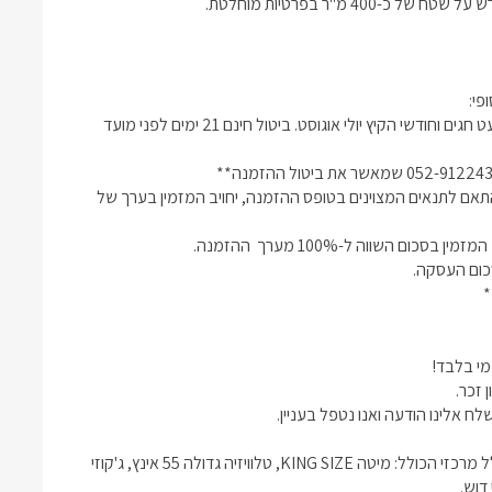
ביטול חינם 14 ימים לפני מועד ההזמנה בטופס אישור ההזמנה, למעט חגים וחודשי הקיץ יולי אוגוסט. ביטול חינם 21 ימים לפני מועד 
במידה וביטל הלקוח את ההזמנה עד 72 שעות ממועד ההזמנה ובהתאם לתנאים המצוינים בטופס ההזמנה, יחויב המזמין בערך של 
*2 חדרי שינה. חדר אחד עבור שינה בלבד עם מיטה גדולה ומזגן וחלל מרכזי הכולל: מיטה KING SIZE, טלוויזיה גדולה 55 אינץ, ג'קוזי 