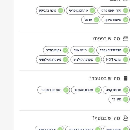
גקוזי ספא פרטי
מתחם גן פרטי
פינת ברביקיו
מיטות שיזוף
ערסל
מה יש בפנים?
חדר ילדים נפרד
מיזוג אויר
גקוזי בחדר
ערוצי HOT
מערכת קולנוע
אינטרנט אלחוטי
מה יש במטבח?
מכונת קפה
מטבח מאובזר
מטבחון בסוויטה
מיני בר
מה יש בנוסף?
טיפולי ספא
ארוחת בוקר בצימר
א.בוקר כשרה