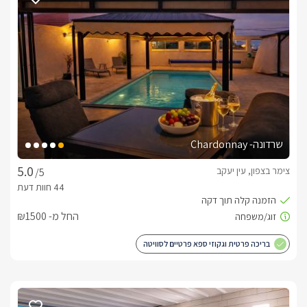
נוסף עם מיטות קומותיים לילדים, בסוויטה ישנם 3 חדרי רחצה 
ושירותים מעוצבים וחדישים.לחוויה מהנה עוד יותר – אורחינו ייהנו גם 
ממערכת PlayStation חדשה.
אזור החוץ הפרטי
ביציאתכם אל החצר הפרטית תגלו שולחן ופינת ישיבה מרווחת עם 
כריות נוחות ושולחן קפה בסמוך. במרכז החצר ניצבת בריכת שחיה 
גדולה ומפנקת, בנויה – מחוממת ומקורה בחודשי החורף ומרעננת 
במיוחד בקיץ. למולה ניצב ג'קוזי ספא לוהט, פינות ישיבה, שולחנות 
שרדונה- Chardonnay
אוכל מרווחים וכסאות, מיטות שיזוף, שמשיות, ערסל נדנדה יחיד 
ובנוסף גם מיטת שיזוף זוגית מפנקת לשפת הבריכה, עם אביזרי נוי, 
צימר בצפון, עין יעקב
/5
עציצים ותאורת ערב רומנטית- המתחם יספק לכם את כל שתצטרכו 
במתחם הבריכה ישנו גידור זכוכית מעוצב ובטיחותי לילדים קטנים 
החל מ- ₪1500
במידה ומגיעים לחופשה משפחתית.
בריכה פרטית וגקוזי ספא פרטיים לסוויטה
כלול באירוח
בהגעתכם  לאירוח יחכו לכם יין איכותי, חלב , קפסולות למכונת 