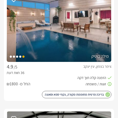
בחדר הרחצה יחכו לכם תמרוקי רחצה איכותיים, סבונים, מגבות 
תוכלו להתפנק מעיסוי זוגי/יחיד ליהנות מארוחת בוקר עשירה 
ומגוונת או מארוחת שף מפנקת ומקורית.
מיקום
קרטייה שוכנת בעין יעקב בגליל המערבי, שם תמצאו שפע של 
מילה בוטיק
אטרקציות ומקומות בילוי, החל ממסלולי טיולי רבים, טיולי סוסים, 
ג'יפים וטרקטורונים, במרחק של 10 דקות לנהריה, שם נמצאים חופי 
צימר בצפון, עין יעקב
/5
ים קסומים, מסעדות, פאבים, וקניונים.
החל מ- ₪1800
חשוב לדעת
ניתן להגיע כזוג ולהנות מפרטיות מוחלטת, או כמשפחה של עד 10 
בריכה פרטית מחוממת מקורה, גקוזי ספא וסאונה
אורחים.
לצפייה במדיניות ותנאי הזמנה -
לחצו כאן