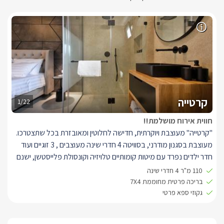
קרטייה
1/22
חווית אירוח מושלמת!!
"קרטייה" מעוצבת ויוקרתית, חדישה לחלוטין ומאובזרת בכל שתצטרכו.
מעוצבת בסגנון מודרני, בסוויטה 4 חדרי שינה מעוצבים , 3 זוגיים ועוד
חדר ילדים נפרד עם מיטות קומותיים טלויזיה וקונסולת פלייסטשן, ישנם
3 חדרי רחצה ושירותים ובהם יחכו לכם מגבות רכות, חלוקים ותמרוקי
110 מ"ר 4 חדרי שינה
רחצה.
בריכה פרטית מחוממת 7X4
בחלל המרכזי שלה תמצאו סלון ישיבה מרווח במיוחד, עם ספה פינתית
גקוזי ספא פרטי
בצבע שמנת עם כריות בצבע שחור ושולחן קפה תואם. למולו טלוויזיה
חדישה מחוברת לכבלי YES ואינטרנט אלחוטי.