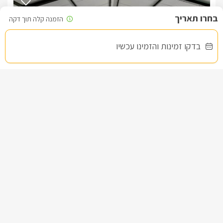
לידיעתכם, הפרטים המוצגים באתר: התפוסה המחירים והמבצעים
בדקו זמינות והזמינו עכשיו
מעודכנים ומאומתים. תוכלו לבדוק ולבצע הזמנה באהבה רבה ♥
לפרטים נוספים או שאלות אנחנו פה לשירותכם
בברכה, לידור -
055-4313057
סיאלו- CIELO
צימר בצפון, עין יעקב
/5
החל מ- ₪1400
בריכה וגקוזי ספא בפרטיות מוחלטת