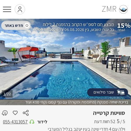
ZMR
15%
בהזמנת 2 לילות
כל ימות השבוע
בין 06.08.2026 עד 09.08.2026
שובר מילואים
1/22
בריכת שחיה מפנקת (מחוממת ומקורה) עם נוף קסום גקוזי ספא ועוד
סוויטת קרטייה
5
5 /
לידור
055-4313057
וילה עם 4 חדרי שינה בעין יעקב בגליל המערבי