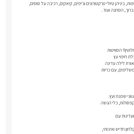
ת ורכות וכמובן תמרוקי רחצה וסבונים
10 דק'  מימת הכנרת היפה מושב כלנית שוכן בסמוך לאטרקציות נוספות, ביניהן טיולי טרקטורונים וג'יפים, קיאקים, רכיבה על סוסים, 
.
וני מקורה תמצאו שולחן זוגי מעץ עם
ם, שלצידו כמובן ג'קוזי פרטי מקורה עם
ולים המשקיפים אל הנוף ההררי החלומי