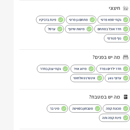
חיצוני
גקוזי ספא פרטי
מתחם גן פרטי
פינת ברביקיו
חדר אוכל במתחם
מיטות שיזוף
ערסל
נוף פנורמי
מה יש בפנים?
חדר ילדים נפרד
מיזוג אויר
גקוזי ענק בחדר
ערוצי yes
אינטרנט אלחוטי
מה יש במטבח?
מכונת קפה
מטבחון בסוויטה
מיני בר
פינת קפה ותה