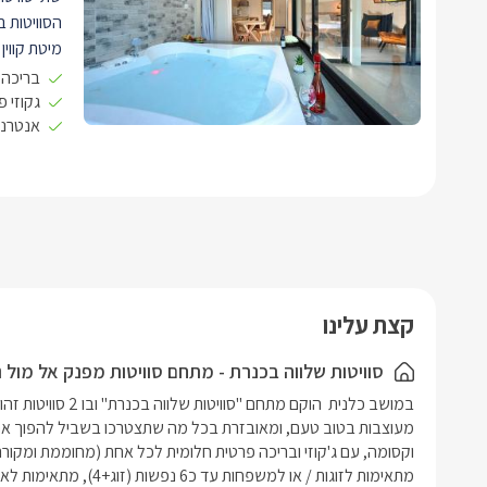
הסוויטות ב
מיטת קווין
מצעים לבנ
בריכה 
תמצאו תאו
גקוזי פ
אנטרנט
ניצבות שתי
משלימים, ע
קפה מעוצב
כל סוויטה 
YES
איכות
עשויים קטי
מאובזר עם
קצת עלינו
איכותית וק
פנורמי מרה
סוויטות שלווה בכנרת - מתחם סוויטות מפנק אל מול נ
לכל סוויטה
קומותיים מ
חדר הרחצה
אפור שם תמ