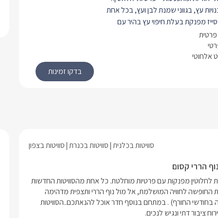
נויות עץ, בגווני שמנת לבן ועץ, בכל אחת
 סייז מפנקת בעלת חיפוי עץ בהיר עם
ים רכים ואיכותיים. בכל צד של המיטה
פרטית
רת לילה עדינה וחמימה, אל מול המיטה
רטי
 אלחוטי
 כורסאות יחיד מעוצבות בגוונים
ם כריות נוי בגוונים תואמים, עם שולחנות
ים להשלמת האווירה.
ממוזגת לחלוטין ובעלת טלוויזיית
ית מחוברת לכבלי
LCD
ואינטרנט אלחוטי.
שולחן אוכל עגול ניצב בצד הסוויטה בעל 4 כיסאות
פה, בגווני שמנת ועץ. לצידו מטבחון
 מקרר, מיקרוגל, מכונת אספרסו
סוויטות בכלנית
סוויטות בכנרת
סוויטות בצפון
פסולות, כלי הגשה ועוד. אל מול נוף
יב אל איזור החוץ של הסוויטה הנעימה.
וף הררי קסום
 בנוף חדר פנימי נוסף, עם שתי מיטות
במושב כלנית  הוקם מתחם "סוויטות שלווה בכנרת" ובו 2 סוויטות זהות לחלוטין מפנקות עם פרטיות מוחלטת. כל אחת מהסוויטות החדשות 
עוצבות ועדינות עם טלוויזית
LCD
.
מעוצבות בטוב טעם, ומאובזרת בכל מה שתצטרכו בשביל להפוך את החופשה לחוויה המושלמת, אל מול נוף הררי ותצפית מדהימה 
 בסוויטות- מפנק ומעוצב בגווני שיש
וקסומה, עם ג'קוזי ובריכה פרטית חלומית לכל אחת (מחוממת ומקורה בחודשי החורף) . במתחם בנוסף חדר אוכל להנאתכם..הסוויטות 
צאו מקלחון חדיש ואיכותי, שירותים,