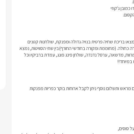
קסום. 
לכל אחת מהסוויטות המפנקות איזור חוץ וחצר פרטית לחלוטין, בה תמצאו בריכת שחיה פרטית בנויה גדולה ומפנקת, שולחנות קטנים 
לשימושכם,  ומיטות שיזוף איכותיות, מעוצבת בגווני אפור ובעלת תאורה כחולה. (מחוממת ומקורה בחודשי החורף)בין שתי הסוויטות, נמצא 
מתחם מגודר עם גישה לכל אחת מהן ובו כיסאות, שולחן אוכל גדול ומרווח, מדשאה, ערסל נדנדה, שולחן פינג פונג, עמדת ברביקיו וכל 
במיוחד!!
בחדר יחכו לכם, תמרוקי רחצה וסבונים, מגבות רכות ואיכותיות.בתיאום מראש ותשלום נוסף ניתן לקבל ארוחות בוקר כפריות מפנקות 