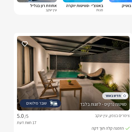
בוטיק
באטצ'י -סוויטות יוקרה
אחוזת רון בגליל
מנות
עין יעקב
שובר מילואים
סוויטות נרקיס - לזוגות בלבד
צימרים בצפון, עין יעקב
/5