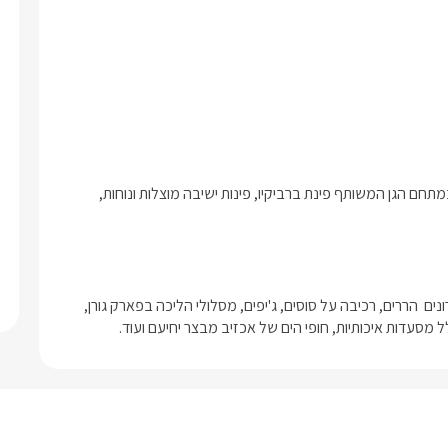
הסוויטות בנויות מאבן ומעוצבות בעיצוב מודרני וחדשני. לשימושכם במתחם הגן המשותף פינת ברביקיו, פינות ישיבה מוצלות ונוחות, 
מושב גורן ידוע בטיולי השטח שלו המתבטאים בטיולי רייזרים וטרקטורונים  הררים, רכיבה על סוסים, ג'יפים, מסלולי הליכה בפארק גורן, 
מסעדות איכותיות, חופי הים של אכזיב מבצר יחיעם ועוד.