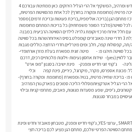
מתחם אלומות יוסף הוא בדיוק הפינוק שאתם מחפשים. זהו מתחם חדש ומרהיב, המשקיף אל הרי הגליל הירוקים. כאן ממתינות עבורכם 4 
סוויטות יוקרתיות בעיצוב משולב רומנטיקה וסגנון חדשני מתוחכם. בריכה פרטית (מחוממת ומקורה בחורף) לכל אחת מהסוויטות הפרטיות,  
ובשתי הסוויטות המשפחתיות -3 בריכות ענק משותפות ונמצאות במרכז מתחם הגן.(בריכה אולימפית,בריכת פעוטות ובריכת זרמים.)מספר 
יחידות5 סוויטות יוקרתיות למשפחות וזוגות, עם בריכה פרטית מרהיבה לכל סוויטה(מלבד הסופר משפחתית).כל בריכות המתחם מחוממות 
ומקורות בחורף.סוג מבנה/ גודל 3 מן הסוויטות במבנה אבן דו-קומתי, עם חלל אירוח מרכזי וקומת גלריה לילדים הסוויטה הרביעית במבנה 
אבן ובאזור נפרד במתחם. הסוויטה החמישית- הסופר משפחתית, בעלת 3 חדרי שינה מאובזרים קומפלט.בסיס האירוחהשהות בכל סוויטה 
כוללת בקבוק יין איכותי, פירות העונה, שוקולדים מפנקים, ערכת קפה/תה, קפסולות קפה, חלב ומים מינרליים.חדרי הרחצה כוללים מגבות 
רחצה רכות, מגבות איכותיות לבריכה, תמרוקי רחצה וסבונים ריחניים. בכל סוויטה תיהנו מ: -	מיטה זוגית מפוארת בעלת מזרן אורתופדי-	
מסך LCD 42 ' סמארט tv בקומת גרלייה יש מסך 32 LCD         המחובר ללוויין (yes)-	שידות אחסון נעימות-	וילונות מלכותיים רכים, דרכם 
ניתן להשקיף אל הבריכה הפרטית-	תאורת לד ייחודית מעל אזור הלינה-	ג'קוזי זוגי חדיש ומפנק-	פינת ישיבה בסגנון "פופ ארט" 
מרהיב-	חדר רחצה מפואר הכולל מקלחון ראש גשם-	מטבחון הכולל: מכונת אספרסו, מקרר, מיקרוגל, כיריים, פינת קפה         וכלי 
מטבח-	מיזוג אוויר בכל חדרבמתחם הפרטי בארבעת הסוויטות תיהנו מ:-	בריכת שחייה פרטית, בנויה ומפוארת (מחוממת  ומקורה בחורף)-	
מיטות שיזוף מפנקות-	שמשיות גדולות-	ערסל יוקרתי-	תצפית אל הרי הגליל אטרקציותמסלולי הליכה סמוכים בפארק גורן המרהיב 
ונחל כזיב, ראש הנקרה, אגם מונפורט, מבצר יחיעם, טיולי סוסים, טרקטורונים, ג'יפים, שפע מסעדות מגוונות, פאבים, מתחמי קניות ובילוי 
עיסויים במבחר סגנונות.
בסוויטה מחכה לכם מיטה זוגית מפוארת, מסך LCD וטכנולוגיית SMART TV , ערוצי YES, ג'קוזי חדיש ומפנק, מטבחון מאובזר וחדש ופינת 
ישיבה מרהיבה. מעבר לבריכה  המחוממת והמקורה המחכה לכם במתחם הסוויטה הפרטי שלכם, מתחם הגן מציע לכם בריכה חצי 