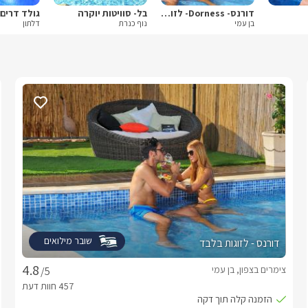
דורנס- Dorness- לזוגות בלבד
בל- סוויטות יוקרה
גולד דרים 
בן עמי
נוף כנרת
דלתון
שובר מילואים
דורנס - לזוגות בלבד
צימרים בצפון, בן עמי
/5