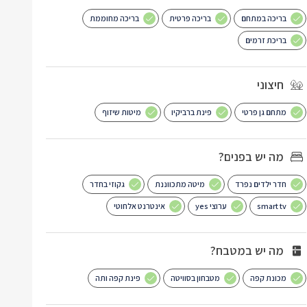
בריכה במתחם
בריכה פרטית
בריכה מחוממת
בריכת זרמים
חיצוני
מתחם גן פרטי
פינת ברביקיו
מיטות שיזוף
מה יש בפנים?
חדר ילדים נפרד
מיטה מתכווננת
גקוזי בחדר
smart tv
ערוצי yes
אינטרנט אלחוטי
מה יש במטבח?
מכונת קפה
מטבחון בסוויטה
פינת קפה ותה