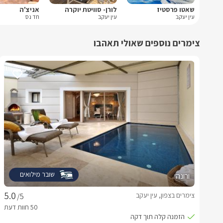
שאטו פרסטיז
לורן- סוויטת יוקרה
אניצ'ה
עין יעקב
עין יעקב
חד נס
צימרים נוספים שאולי תאהבו
שובר מילואים
ורונה
צימרים בצפון, עין יעקב
/5