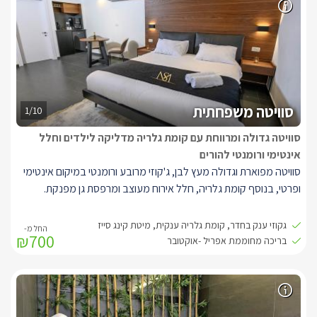
במתחם הגן תיהנו מבריכת שחייה ענקית ויוקרתית (מחוממת בין מאי
לאוקטובר) מפסיפס כחול (7/15), מוקפת ריצוף למניעת החלקות וגדר
אלגנטית לשמירת הפרטיות. סביב הבריכה מיטות שיזוף, שמשיות, פינות
ישיבה נוחות, מדשאה גדולה, נדנדות וערסלים תאילנדיים. תאורת ערב
צבעונית מאירה באור רומנטי ונעים את כל המתחם.
סוויטה משפחתית
1/10
סוויטה גדולה ומרווחת עם קומת גלריה מדליקה לילדים וחלל
אינטימי ורומנטי להורים
סוויטה מפוארת וגדולה מעץ לבן, ג'קוזי מרובע ורומנטי במיקום אינטימי
ופרטי, בנוסף קומת גלריה, חלל אירוח מעוצב ומרפסת גן מפנקת.
בסוויטה תיהנו ממיטת קינג סייז איכותית ביותר, פינה סלונית הכוללת
גקוזי ענק בחדר, קומת גלריה ענקית, מיטת קינג סייז
₪700
ספה נפתחת להלנת הילדים, מזגן, ג'קוזי זוגי גדול, חדר רחצה מפנק,
בריכה מחוממת אפריל -אוקטובר
מטבח מאובזר: מיקרוגל כיריים חשמליות, מיני בר, קומקום חשמלי.
LCD בלוויין (yes) ונגן DVD, פינת אוכל, קומת גלריה ובה מיטות נפתחות
לילדים וטלוויזיית LCD בערוצי הלוויין. במתחם הגן תיהנו מבריכת שחייה
ענקית ויוקרתית (מחוממת בין מאי לאוקטובר) מפסיפס כחול (7/15),