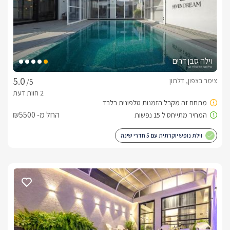
 במתחם הגן תיהנו מ:בריכת שחייה ענקית ויוקרתית מפסיפס כחול 
(7/15), מוקפת ריצוף למניעת החלקות וגדר אלגנטית לשמירת 
הפרטיות. סביב הבריכה מיטות שיזוף, שמשיות, פינות ישיבה נוחות, 
מדשאה גדולה, נדנדות וערסלים תאילנדיים. תאורת ערב צבעונית 
מאירה באור רומנטי ונעים את כל המתחם. אטרקציותמסלולי טיול 
וילה סבן דרים
מרהיבים – מן היפים ברחבי הצפון, טיולי ג'יפים, טרקטורונים, 
אופניים, רכיבה על סוסים, יקבים, קטיף פירות בעונה, פאבים 
צימר בצפון, דלתון
/5
איכותיים, מסעדות, מרכזי מבקרים ועוד. טיפוליםנשמח לקבוע 
עבורכם מגוון רחב של טיפולים ועיסויים לגוף ולנפש 
החל מ- ₪5500
החוויה בחורף
וילת נופש יוקרתית עם 5 חדרי שינה
השהות הפנימית בכל בקתה כוללת ג'קוזי רומנטי מחמם ומפנק, 
מטבחון עם ערכת שתייה חמה ונשנושים מתוקים ומצעי פוך 
עבים. ישנו שלג במושב בשיא העונה וכן ניתן לצאת ולסייר באתרים 
המושלגים בסמוך. 
כלול באירוח
לינה +  פינת קפה, מגבות רחצה איכותיות, מגבות פנים וידיים, מוצרי 