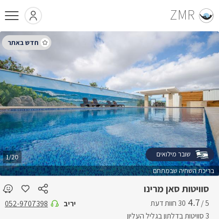
ZMR
שובר מילואים
1/20
בריכת השחיה שבמתחם
סוויטות סאן מרינו
4.7
5 /
יריב
052-9707398
3 סוויטות בדלתון בגליל העליון