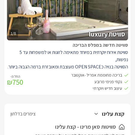
מוקפת ריצוף למניעת החלקות וגדר אלגנטית לשמירת הפרטיות. סביב
הבריכה מיטות שיזוף, שמשיות, פינות ישיבה נוחות, מדשאה גדולה,
נדנדות וערסלים תאילנדיים. תאורת ערב צבעונית מאירה באור רומנטי
ונעים את כל המתחם.
סוויטת luxury
1/8
סוויטה חדשה במפלס הבריכה
סוויטת אירוח יוקרתית במיוחד מתאימה לזוגות או למשפחות עד 5
נפשות,
הסוויטה בנויה כOPEN SPACE מעוצבת ומאובזרת ברמה הגבוה ביותר.
במרכזה ניצבת מיטה זוגית רחבת ידיים, לצידיה שידות מעוצבות בסגנון
בריכה מחוממת אפריל -אוקטובר
₪750
התואם לחדר.
גקוזי פנימי מרובע
בגווני אפור לבן ועץ אלון בהיר, עם חיפויי קיר ואקססוריז רבים הסוויטה
עיצוב חדיש ויוקרתי
תואמת את שמה האסקלוסיבי.
למול המיטה הדום איכותי, שטיח יוקרתי, וטלוויזיה חכמה גדולה במיוחד
עם סאונד בר וחיבור לכבלי יס.
קצת עלינו
צימרים בדלתון
לסוויטה מטבחון מאובזר בעיצוב כהה, עם עם מקרר, מכונת קפה, בר
מים ועוד.
סוויטות סאן מרינו - קצת עלינו
לצד המטבחון ניצבת פינת אוכל התואמת את גווני הסוויטה, וסלון ישיבה