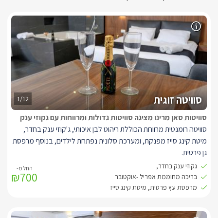
סוויטה זוגית
1/12
סוויטות סאן מרינו מציגה סוויטות גדולות ומרווחות עם גקוזי ענק
סוויטה רומנטית מרווחת הכוללת ריהוט לבן איכותי, ג'קוזי ענק בחדר,
מיטת קינג סייז מפנקת, ומערכת סלונית נפתחת לילדים, בנוסף מרפסת
גן פרטית.
גקוזי ענק בחדר,
₪700
בכל סוויטה תיהנו ממיטת קינג סייז איכותית ביותר, פינה סלונית הכוללת
בריכה מחוממת אפריל -אוקטובר
ספה נפתחת להלנת הילדים, מזגן, ג'קוזי זוגי גדול, חדר רחצה מפנק,
מרפסת עץ פרטית, מיטת קינג סייז
מטבח מאובזר: מיקרוגל כיריים חשמליות, מיני בר, קומקום חשמלי.
LCD בלוויין (yes) ונגן DVD, פינת אוכל, מיזוג אוויר חדיש ו-WIFI חופשי.