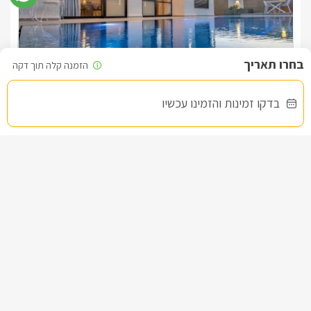
בברכה, יריב -
052-9707398
דרים בוטיק
בדקו זמינות והזמינו עכשיו
צימר בצפון, דלתון
/5
החל מ- ₪1400