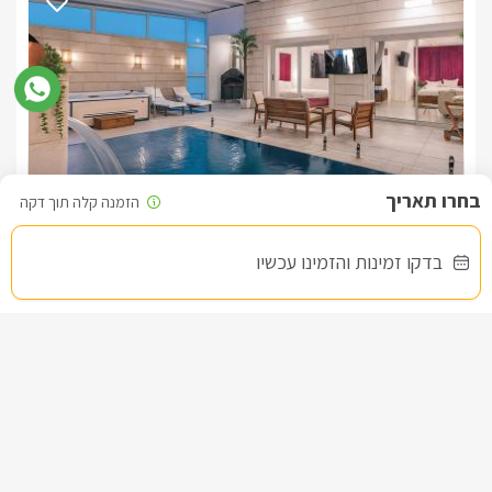
מילה בוטיק
בדקו זמינות והזמינו עכשיו
צימר בצפון, עין יעקב
/5
החל מ- ₪1800
בריכה פרטית מחוממת מקורה, גקוזי ספא וסאונה