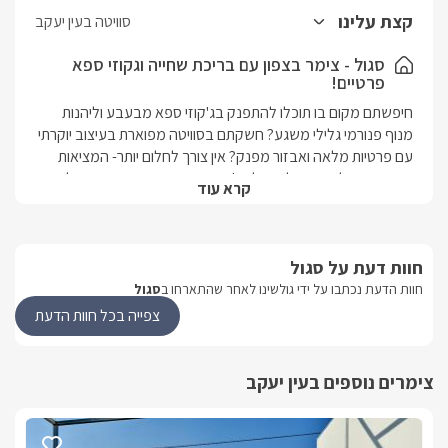
יוקרתיים הכולל כיור כפול ומקלחון ראש גשם זוגי. במתחם החוץ הפרטי
קצת עלינו
סוויטה בעין יעקב
של הסוויטה תיהנו מקירוי איכותי ויפהפה, מסך LCD טמון בקיר לבנים,
פינת ישיבה נוחה, שולחן סנוקר, ערסל מעוצב, מיטות שיזןף, בריכת
סגול - צימר בצפון עם בריכת שחייה וגקוזי ספא
פרטיים!
שחייה בנויה וחלוקי נחל לצדה, ג'קוזי ספא מפואר ונוף פנורמי מרהיב
הניתן לצפייה הישר מהג'קוזי, שלא במקרה הונח שם... מחשבה יוצרת
חיפשתם מקום בו תוכלו להתפנק בג'קוזי ספא מבעבע וליהנות 
מציאות!
מנוף פנורמי גלילי משגע? חשקתם בסוויטה מפוארת בעיצוב יוקרתי 
עם פרטיות מלאה ואבזור מפנק? אין צורך לחלום יותר- המציאות 
בסוויטת סגול היא החלום שלכם! במושב עין יעקב, הנמצא בלב 
קרא עוד
הגליל המערבי, הקימו סוויטת בוטיק מרהיבה בעלת עיצוב מפואר, 
מרווחת ופרטית להפליא, עם אבזור מדויק וחדשני ואווירה רומנטית 
יוקרתית.
חוות דעת על סגול
חוות הדעת נכתבו על ידי גולשינו לאחר שהתארחו ב
סגול
נוף מהמתחם
צפייה בכל חוות הדעת
במתחם החוץ תוכלו ליהנות מנוף של הרי ויערות הגליל הנשקף 
הישר מהנקודה בה ממוקם ג'קוזי הספא המפואר.
צימרים נוספים בעין יעקב
מבט פנים
סוויטת פאר משגעת, בעלת עיצוב עשיר, ריהוט מלכותי ואווירה 