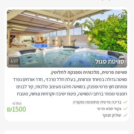
סוויטת סגול
1/27
סוויטה פרטית, מלכותית ומפנקת לחלוטין.
סוויטה גדולה במיוחד ומרווחת, בעלת חלל מרכזי , חדר אורחים נפרד
ומתחם חוץ פרטי ומפנק. בסוויטה תיהנו מעיצוב מלכותי, קיר לבנים
רומנטי מפוזר ברחבי הסוויטה, פינות ישיבה יוקרתיות ונוחות, מטבח
מאובזר היטב הכולל תמי 4, מכונת אספרסו מקצועית, תנור אפייה ועוד.
בריכה פרטית מחוממת ומקורה
₪1500
חדר אורחים נפרד הכולל מיטה זוגית נוחה, שידות תואמות, מזגן, מראה
גקוזי ספא פרטי
ומסך LCD עם חיבור לכבלים, בחלל המרכזי תמצאו מיטה זוגית
שולחן סנוקר
מפנקת, ספה סלונית גדולה במיוחד בעיצוב יוקרתי, מסך LCD עם
טכנולוגיית SMART TV וחיבור לכבלים, תאורה רומנטית ושני חדרי רחצה