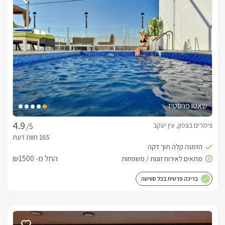
אינטימית וזוגית. בסוויטה המרווחת תיהנו ממיטה זוגית מפנקת, מסך 
LCD חדשני עם טכנולוגיית SMART TV, מטבח גדול ומאובזר 
קומפלט, פינת ישיבה מלכותית, חדר רחצה זוגי הכולל כיור זוגי 
ומקלחון ראש גשם כפול וחדר ילדים נפרד ומאובזר היטב.במתחם 
החוץ הפרטי תיהנו מבריכת שחייה בנויה(מחוממת ומקורה 
בחורף) בעלת רצפת פסיפס וחלוקי נחל, מיטות שיזוף, מסך LCD, 
פינות ישיבה, פינת ברביקיו עם כיור עבודה צמוד וג'קוזי ספא מקצועי 
היושב על קו הנוף.
שאטו פרסטיז
כלול באירוח
צימרים בצפון, עין יעקב
/5
בקבוק יין משובח, קפסולות, חלב, עוגיות פריכות, שוקולדים 
משובחים, סלסלת פירות העונה, נעלי ספא וסבונים 
ריחניים.עיסוייםבתוספת תשלום תוכלו ליהנות מטיפולי ספא מפנקים 
החל מ- ₪1500
על שפת הבריכה או ברחבת הסוויטה לבחירתכם.
בריכה פרטית בכל סוויטה
ארוחות
בתיאום מראש תוכלו ליהנות מארוחת בוקר עשירה ומפנקת 
ומארוחות שף מגוונות היוגשו אליכם ישירות לסוויטה.