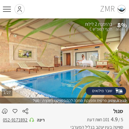
ZMR
8%
בהזמנת 2 לילות
תקף לסופ"ש
שובר מילואים
1/27
בריכת שחיה פרטית ומפנקת מחכה לכם בסוויטת היוקרה - סגול
סגול
4.9
5 /
רינה
052-9171892
סוויטה בעין יעקב בגליל המערבי