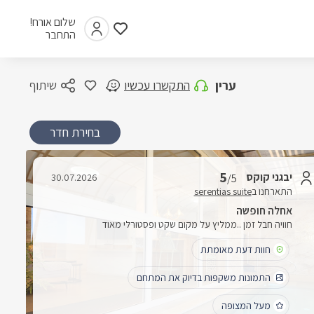
שלום אורח!
התחבר
ערין
התקשרו עכשיו
שיתוף
בחירת חדר
5
יבגני קוקס
30.07.2026
/5
התארחנו ב
serentias suite
אחלה חופשה
חוויה חבל זמן ..ממליץ על מקום שקט ופסטורלי מאוד
חוות דעת מאומתת
התמונות משקפות בדיוק את המתחם
מעל המצופה