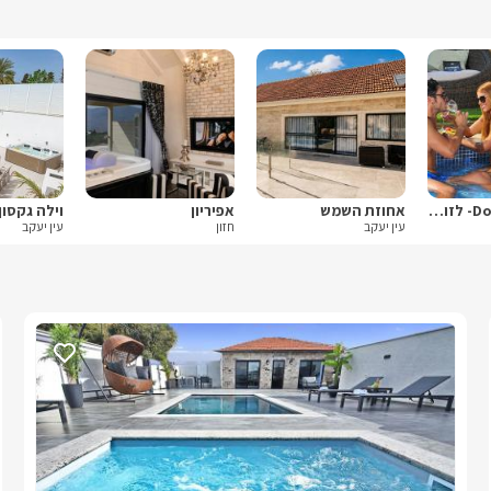
דורנס- Dorness- לזוגות בלבד
אחוזת השמש
אפיריון
וילה גקסון
עין יעקב
חזון
עין יעקב