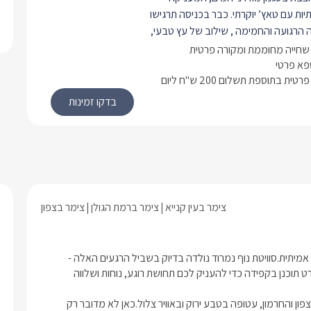
ות עם טאץ’ יוקרתי. כבר בכניסה תרגישו
ה הרגועה והחמימה , שילוב של עץ טבעי,
 ואלמנטים מעוצבים באבן אמיתית,
שחייה מחוממת ומקורה פרטית
חושת רוגע מושלמת.
ספא פרטי
טית בתוספת תשלום 200 ש"ח ליום
חבה במיוחד ומתאימה לזוגות, משפחות
וכוללת:
מרווח עם פינת ישיבה נעימה, טלוויזיה
ת אוכל עגולה.
זר הכולל מקרר, מיקרוגל, כיריים
קומקום, כלי הגשה, ומכונת קפה
זוגי מפנק עם מיטה רחבה, מצעים לבנים
צימר בעין קנייא
צימר ברמת הגולן
צימר בצפון
וקי רחצה וחדר רחצה מעוצב הכולל
 מפואר, מוצרי טיפוח יוקרתיים ותאורה
יש מקומות שבהם הנוף מדבר במקומך , כאלו שמזכירים מהי שלווה אמיתית.סוויטת נוף נמרוד נולדה בדיוק בשביל הרגעים האלה - 
יה פרטית מקורה ומחוממת, הנראית
חופשה יוקרתית ופרטית מול הנוף המרהיב של הר נמרוד, שבה כל פרט תוכנן בקפידה כדי להעניק לכם תחושת רוגע, נוחות ושלווה 
טה דרך קיר זכוכית ענק, כך שגם בימי
ים תוכלו ליהנות מטבילה חמימה
המתחם ממוקם ברמת הגולן, נקודת תצפית קסומה הצופה על הרי הצפון והחרמון, עטופה בטבע ירוק ובאוויר צלול.כאן לא מדובר רק 