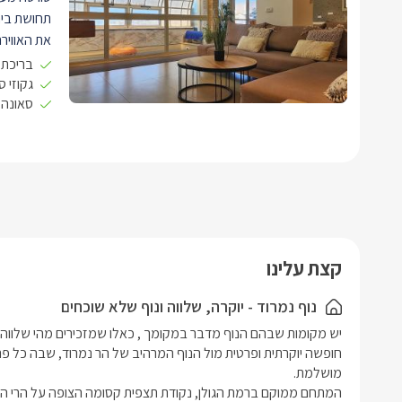
תחושת ביתי
את האוויר
תאורה רכה
בריכת 
היוצרים ת
גקוזי 
סאונה פר
הסוויטה ר
או חברים, 
חלל מרכזי 
חכמה ופינ
מטבח מאוב
חשמליות, 
איכותית.
חדר שינה 
קצת עלינו
ורכים, חל
מקלחון אבן
נוף נמרוד - יוקרה, שלווה ונוף שלא שוכחים
חמימה.
בריכת שחי
מתוך הסווי
החורף הקר