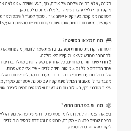
באווירה רו
העיצוב משל
ביתית אמית
מעוצבים ו
מקומיים, מסעדות דרוזיות אותנטיות ונקודות תצפית מהיפות בארץ,15 דק' מהחרמון .
ניחוח עדי
זו סוויטה
מה תמצאו בסוויטה?
מקסימלית,
מהשגרה ול
ומפנקת במ
השימוש בס
ובתשלום נ
עיצוב מודרני ונקי, בשילוב גוונים טבעיים ואלמנטים חמים ליצירת אווי
מה יש במתחם החוץ?