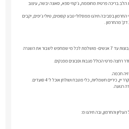
מנטית.
בלינה , אלא בחוויה שלמה של אירוח, נוף, רוגע ואווירה שממלאת את הלב.בריכה פרטית מחוממת, ג׳קוזי ספא, סאונה יבשה, עיצוב 
ב בין אלגנטיות של מלון בוטיק לנוחות
ית, עם רהיטי עץ טבעי, גופי תאורה
הסוויטה ממוקמת בעין קיניא יישוב ציורי , סמוך למג’דל שמס ולמרומי החרמון.בסביבה תיהנו ממסלולי טבע קסומים, טיולי ג׳יפים, יקבים 
פרטים קטנים שעושים את כל ההבדל
ן ואור חמים שממלא את החלל.
 שנבנתה מתוך מחשבה על נוחות
 פרטיות ושלווה – מקום מושלם להתנתק
הסוויטה יוקרתית, מרווחת ומעוצבת, המתאימה לזוגות, משפחות או קבוצות עד 7 אנשים- מושלמת לכל מי שמחפש לשבור את השגרה 
יהנות מחופשה רגועה, אינטימית
יוחד.
אונה בתיאום מול בעל המתחם
וסף
רה רגועה.