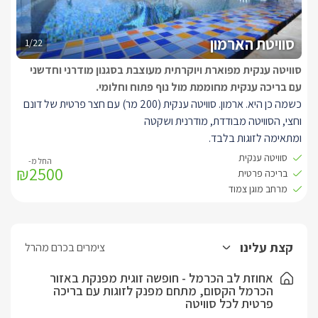
סוויטת הארמון
1/22
סוויטה ענקית מפוארת ויוקרתית מעוצבת בסגנון מודרני וחדשני
עם בריכה ענקית מחוממת מול נוף פתוח וחלומי.
כשמה כן היא. ארמון. סוויטה ענקית (200 מר) עם חצר פרטית של דונם
וחצי, הסוויטה מבודדת, מודרנית ושקטה
ומתאימה לזוגות בלבד.
סוויטה ענקית
₪2500
עיצוב הסוויטה בלבן מודרני מרגיע ומעניק תחושת רוגע וחלום. סלון ענק
בריכה פרטית
בעל מרחב גדול עם ספה ענקית ונוחה אל מול חלונות מסך המשקיפים
מרחב מוגן צמוד
אל נוף ירוק מרהיב וציורי. בסלון יציאה למרפסת תלויה מול הנוף, בר
משקאות מעוגל מהודר וגדול עם כיסאות בר נוחים. תאורה מרגיעה
וחמימה, מיזוג אוויר.
קצת עלינו
צימרים בכרם מהרל
פינת אוכל המכילה שולחן וכיסאות נוחים ומהודרים. מטבח לבן ומרווח ובו
אי מרכזי עם בר לארוחות קלות, מקרר, תנור אפיה, מיקרו, מכונת קפה,
אחוזת לב הכרמל - חופשה זוגית מפנקת באזור
הכרמל הקסום, מתחם מפנק לזוגות עם בריכה
קומקום חשמלי, פינת קפה ותה. בנוסף קיימת פינת סלון חמימה
פרטית לכל סוויטה
ומשפחתית לצפייה בטלוויזיה 65 אינץ' וחיבורים לערוצי HOT, אינטרנט