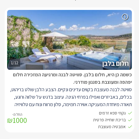
חלום בלבן
1/12
כשמה כן היא, חלום בלבן. סוויטה לבנה ומרגיעה המזכירה חלום
יפהפה ומעוצבת בסגנון מודרני.
סוויטה לבנה מעוצבת בקווים עדינים ונקיים. הצבע הלבן שולט בריהוט,
בכלים, באביזרים ואפילו בפרחי הגינה. עיצוב בדגש על שלווה ורוגע,
תאורה מיוחדת המעניקה אווירה חמימה, סלון מרווח ונוח עם טלוויזיה
LCD וערוצי HOT, אינטרנט אלחוטי, בר אוכל מודרני, במקלחת כיור
גקוזי ספא זרמים
₪1000
בסגנון העיצוב של פיליפ סטארק.
בריכת שחייה פרטית
מטבח מאובזר הכולל מקרר, מכונת קפה, מיקרו תנור, כיריים חשמליות,
אמבטיה מעוצבת
טוסטר משולשים, טוסטר קופץ. ג'קוזי ענק, חדר רחצה עם מגבות