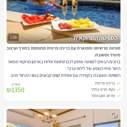
הסוויטה המרוקאית
1/18
סוויטה מרשימה ומפוארת עם בריכה פרטית מחוממת בחורף ועיצוב
מיוחד ומשובח.
ברוכים הבאים לסוויטה שתתן לכם תחושת אירוח בארמון מרוקאי מפואר
הישר מחיי השפע של לילות ערב!
הסוויטה מעוצבת בקפידה עם שמירת קווים קבועים בגווני הכחול וזהב.
השקעה במשחקי תאורה מיוחדים בגוונים כחולים, אינטימיים ומרהיבים.
בריכה פרטית
₪1350
סלון אותנטי הנותן תחושה של מלכים מרוקאיים, טלוויזיה LCD עם חיבור
גקוזי פרטי בחדר
HOT, אינטרנט אלחוטי, בר ישיבה, מיזוג אוויר. הסוויטה מאובזרת
מרחב מוגן צמוד
במגבות חלוקים וסבונים, ג'קוזי פנימי גדול, מטבחון מאובזר במכונת
קפה, מיקרוגל, כיריים חשמליות, טוסטר קופץ, טוסטר משולשים, כלי
אוכל בעיצובים משובחים ופינוקים טעימים. בחצר החיצונית, הפרטית
והמוצנעת של הסוויטה תוכלו ליהנות מבריכה מרשימה מעוצבת