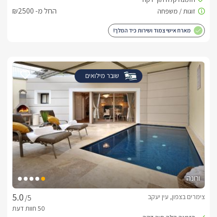
החל מ- ₪2500
מארח אישי צמוד ושירות כיד המלך!
שובר מילואים
ורונה
צימרים בצפון, עין יעקב
/5