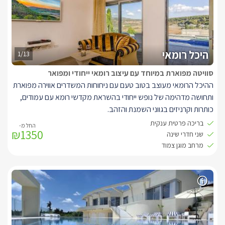
ומיוחדת עם גימור פסיפס ועיטור של בת ים מול הנוף של הר הכרמל
ונחל חרובים. לצד הבריכה תוכלו למצוא צמחייה באווירה כפרית, פינת
ישיבה ומיטות שיזוף נוחות.
***החלונות על פי סגנון העיצוב המרוקאי מקומרים ולכן לא ניתן בבוקר
להחשיך את החדר לחלוטין
היכל רומאי
1/13
סוויטה מפוארת במיוחד עם עיצוב רומאי ייחודי ומפואר
ההיכל הרומאי מעוצב בטוב טעם עם ניחוחות המשדרים אווירה מפוארת
ותחושה מדהימה של נופש ייחודי בהשראת מקדשי רומא עם עמודים,
כותרות וקרניזים בגווני השמנת והזהב.
בסוויטה היוקרתית תמצאו ג'קוזי, מיטה זוגית גדולה (מטר שמונים),
בריכה פרטית ענקית
₪1350
מטבח מאובזר היטב עם מקרר, מכונת קפה, מיקרו תנור, כריים
שני חדרי שינה
חשמליות, טוסטר משולשים, טוסטר קופץ.
מרחב מוגן צמוד
סוויטה זו תיקח אותכם לאולימפוס!
באזור החוץ של הסוויטה תוכלו מתחם גינה מפוארת עם חצר ובריכה
פרטית גדולה במיוחד (7X2.5), נוף מרהיב אל הרי הכרמל.
** הבריכה לא מחוממת בין נובמבר למרץ.