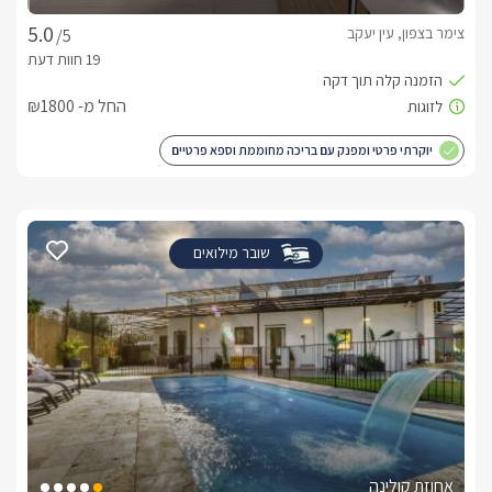
צימר בצפון, עין יעקב
/5
החל מ- ₪1800
יוקרתי פרטי ומפנק עם בריכה מחוממת וספא פרטיים
שובר מילואים
אחוזת קולינה