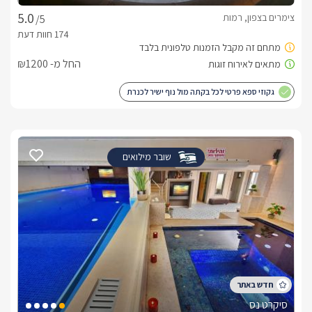
צימרים בצפון, רמות
/5
החל מ- ₪1200
גקוזי ספא פרטי לכל בקתה מול נוף ישיר לכנרת
שובר מילואים
סיקרט נס