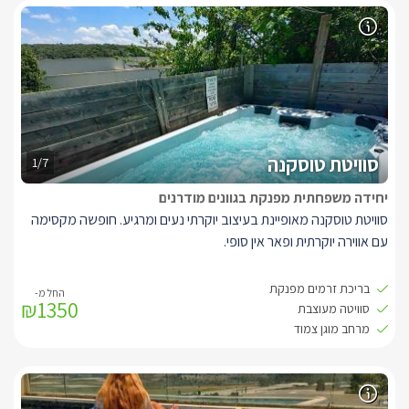
חלוקים וסבונים. חדר שינה לבן ומרגיע בעל מיטה זוגית נוחה מטר
שמונים. מיזוג אוויר. בחצר הפרטית של הסוויטה גקוזי ספא גדול
(2.20/2.20), בריכת שחייה פרטית, מיטות שיזוף ופינת ישיבה, ונוף
כפרי המשקיף להר הכרמל הירוק.
* הכניסה לסוויטה נמצאת מעל מפלס הרחוב - ישנן מדרגות (כ2.5
מטר)אל הכניסה - להולכי הרחוב אין זווית ראייה אל פנים או חצר
הסוויטה, אך לאלו המעדיפים ישנו וילון חיצוני שניתן לסגירה ל
פרטיות
מלאה.
סוויטת טוסקנה
1/7
*מול הסוויטה נבנה בית שאינו נראה בתמונות ומסתיר את הנוף
יחידה משפחתית מפנקת בגוונים מודרנים
סוויטת טוסקנה מאופיינת בעיצוב יוקרתי נעים ומרגיע. חופשה מקסימה
עם אווירה יוקרתית ופאר אין סופי.
בסוויטה היוקרתית תוכלו למצוא
שני חדרי שינה עם מיטות זוגיות, חדר
בריכת זרמים מפנקת
₪1350
רחצה משותף עם מקלחון עיסוי, סלון, מטבח מאובזר עם מקרר, מכונת
סוויטה מעוצבת
קפה, מיקרו תנור, כיריים חשמליות, מטוסטר משולשים, טוסטר
מרחב מוגן צמוד
קופץ.
מנורות בדולח.
ׁבמתחם החצר הפרטית ישנה בריכת זרמים מפנקת באורך של 4 מטר.