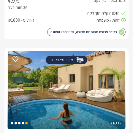
צימר בצפון, עין יעקב
/5
החל מ- ₪1800
בריכה פרטית מחוממת מקורה, גקוזי ספא וסאונה
שובר מילואים
ולדמנס