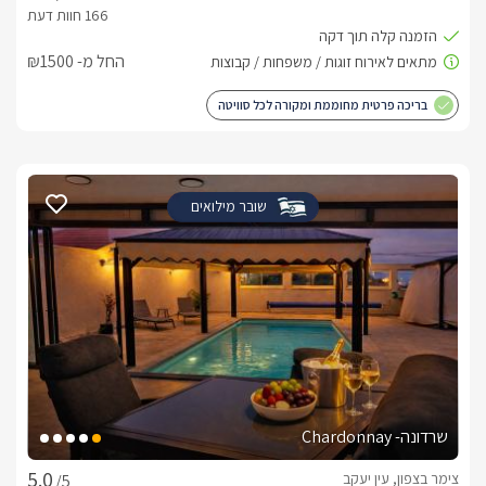
החל מ- ₪1500
בריכה פרטית מחוממת ומקורה לכל סוויטה
שובר מילואים
שרדונה- Chardonnay
צימר בצפון, עין יעקב
/5