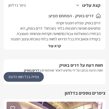
מרפסת פרטית הצופה לנוף עוצר נשימה – מושלמת לקפה של בוקר או
קצת עלינו
צימר בדלתון
שקיעה רומנטיתהסוויטה מעניקה שילוב מושלם של פרטיות, רוגע, נוחות
ופינוק – לחופשה שלא תשכחו.
דרים בוטיק - המתחם מציע:
מחפשים חופשה רומנטית בלתי  נשכחת?  דרים בוטיק, היא 
הבחירה המושלמת עבורכם!סוויטה יוקרתית ומרווחת: מעוצבת 
בקפידה ומאובזרת בכל הדרוש לחוויה בלתי נשכחת.עיצוב רומנטי: 
תאורה רכה, ריהוט מפואר ופינות ישיבה נעימות יקנו לכם אווירה 
קרא עוד
אינטימית וקסומה.פרטיות מוחלטת: בריכה פרטית מחוממת 
ומקורהלצידה ג'קוזי ספא גינה מטופחת ופינות ישיבה מוצלות 
יאפשרו לכם ליהנות מזמן איכות יחד ללא הפרעות.שקט ושלווה: 
חוות דעת על דרים בוטיק
מיקום מיוחד בטבע יבטיח לכם חופשה רגועה ומפנקת.מתאים 
חוות הדעת נכתבו על ידי גולשינו לאחר שהתארחו ב
דרים בוטיק
בחגים יולי ואוגוסט המתחם נמכר ל-5 נופשים המחיר באתר מתייחס 
צפייה בכל חוות הדעת
ל-5 נופשים . 
צימרים נוספים בדלתון
מה תמצאו בסוויטה:
סלון מרווח עם פינת ישיבה נוחה וטלוויזיה חכמה , מטבח מאובזר 