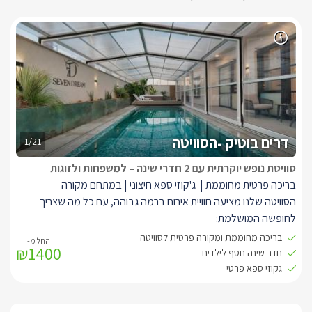
דרים בוטיק -הסוויטה
1/21
סוויטת נופש יוקרתית עם 2 חדרי שינה – למשפחות ולזוגות
בריכה פרטית מחוממת | ג'קוזי ספא חיצוני | במתחם מקורה
הסוויטה שלנו מציעה חוויית אירוח ברמה גבוהה, עם כל מה שצריך
לחופשה המושלמת:
סלון מרווח עם פינת ישיבה נוחה וטלוויזיה חכמהמטבח מאובזר היטב –
בריכה מחוממת ומקורה פרטית לסוויטה
₪1400
כולל כיריים, תנור, מקרר, כלי בישול ואפייה
חדר שינה נוסף לילדים
חדר שינה ראשי עם מיטה זוגית רחבה ומפנקת
גקוזי ספא פרטי
חדר שינה נוסף עם 2 מיטות יחיד – אידיאלי לילדים או חברים
שני חדרי רחצה מפוארים עם מקלחון, שירותים ומוצרי טיפוח איכותיים