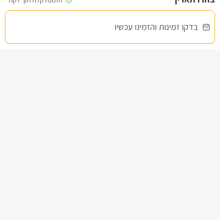
בדקו זמינות והזמינו עכשיו
אחוזת האושר
צימרים בצפון, דלתון
/5
החל מ- ₪950
בריכה מחוממת מקורה פרטית לבקתה ולסוויטה