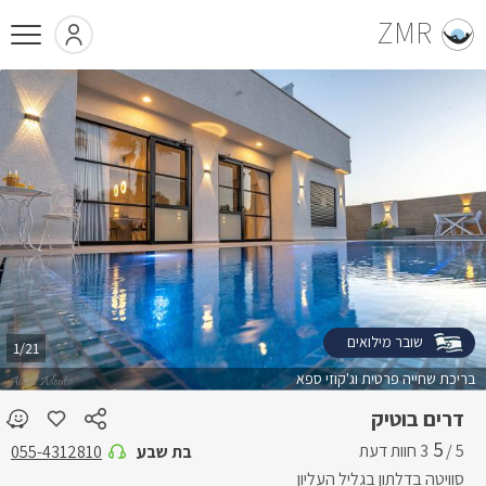
ZMR
שובר מילואים
1/21
בריכת שחייה פרטית וג'קוזי ספא
דרים בוטיק
5
5 /
בת שבע
055-4312810
סוויטה בדלתון בגליל העליון