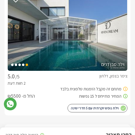
חשוב לדעת
*לאחר תשעה באב(סוף יולי)  ואוגוסט הוא לעד 5 נפשות (המחיר 
לזוג זהה) , להזמנות ליצור קשר עם המארחת.
לצפייה במדיניות ותנאי הזמנה -
לחצו כאן
לידיעתכם, הפרטים המוצגים באתר: התפוסה המחירים והמבצעים
וילה סבן דרים
מעודכנים ומאומתים. תוכלו לבדוק ולבצע הזמנה באהבה רבה ♥
לפרטים נוספים או שאלות אנחנו פה לשירותכם
צימר בצפון, דלתון
/5
בברכה, בת שבע -
055-4312810
החל מ- ₪5500
וילת נופש יוקרתית עם 5 חדרי שינה