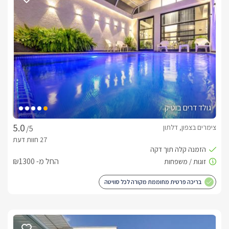
היטב עם כל הדרוד לבישול ואפייה חדר שינה ראשי עם מיטה זוגית 
מפנקת חדר שינה נוסף עם 2 מיטות יחיד 2 חדרי רחצה מפוארים 
בחצר:
בריכת שחייה פרטית מחוממת ומקורה לצידה גקוזי ספא מחומם 
ומקורה בנויה מאבן טבעית מיטות שיזוף ופינת ברביקיו , גינה 
גולד דרים בוטיק
מטופחת עם פינות ישיבה מוצלות.
צימרים בצפון, דלתון
/5
פינוקים :
החל מ- ₪1300
בריכה פרטית מחוממת מקורה לכל סוויטה
דרים בוטיק - המקום לחופשה בלתי נשכחת!